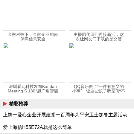
金融科技下，金融企业如何
主播雨化田们再接新活，这
保障信息安全
次让网友们下载的是交管
12123APP
深圳看到科技发布Kandao
QQ音乐做了“一件有意义的
Meeting S 180°超广角智能
小事”，让这些孩子听见“听不
视频会议机
见”的音乐
精彩推荐
上饶一爱心企业开展建党一百周年为平安卫士加餐主题活动
爱上海信H55E72A就是这么简单