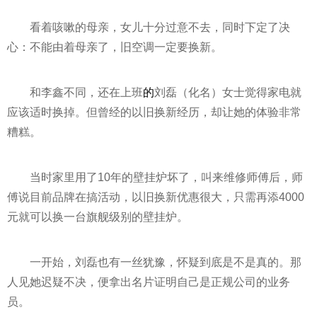
看着咳嗽的母亲，女儿十分过意不去，同时下定了决
心：不能由着母亲了，旧空调一定要换新。
和李鑫不同，还在上班
的
刘磊（化名）女士觉得家电就
应该适时换掉。但曾经的以旧换新经历，却让她的体验非常
糟糕。
当时家里用了10年的壁挂炉坏了，叫来维修师傅后，师
傅说目前品牌在搞活动，以旧换新优惠很大，只需再添4000
元就可以换一台旗舰级别的壁挂炉。
一开始，刘磊也有一丝犹豫，怀疑到底是不是真的。那
人见她迟疑不决，便拿出名片证明自己是正规公司的业务
员。