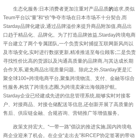
生态化服务:日本消费者更加注重对产品品质
的
追求,类似
Teum平台以“量”和“价”争夺市场在日本市场不十分契合,而
Starday品牌化建设,通过品牌溢价来提升商品附加值,商品出
口趋于精品化、品牌化。为了打造品牌效益,Starday跨境电商
平台建立了两个专属团队,一个负责实时捕捉互联网新风尚以
及市场变化,实时进行数据更新,精准推送至每位顾客;二是负责
寻找性价比高的货源以及沟通高质量的品牌商,与其达成长期
合作关系,避免商品出现质量问题。除此之外,Starday更是汇
聚全球100+跨境电商平台,聚集跨境物流、支付、金融等综合
性服务,构筑了跨境生态圈,为跨境卖家出海领路护航。
Starday企业已经建成先进的信息管理系统,能够实时对接客
户、对接商品、对接仓储配送等信息,还创新开展了高质量的
售后、供应链金融、合规咨询、营销推广等增值服务。
政策支持宏大。“一带一路”倡议的推进实施,国内跨境电
商企业迎来了机会。在企业“走出去”和RCEP协定签署的带动