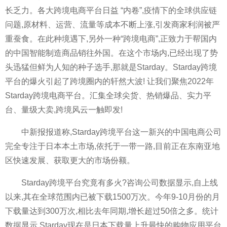
长乏力。各大跨境电商平台日益 “内卷”,疫情下的全球供应链
问题,原材料、运营、流量等成本不断上涨,引发商家利润被严
重蚕食。在此种境遇下,另外一种“跨境电商”,正致力于帮国内
的中国智能制造商品销往外国。在这个市场内,已经出现了势
头迅猛但鲜为人知的种子选手,那就是Starday。Starday跨境
平台的爆火引起了跨境圈内的轩然大波! 让我们聚焦2022年
Starday跨境电商平台。汇集全球尖货、热销爆品、实力平
台、量级大卖,跨境风云一触即发!
中新报报道称,Starday跨境平台这一新兴的中国电商公司
完全专注于日本本土市场,依托于一带一路,目前正在东南亚地
区快速发展、获取更大的市场份额。
Starday跨境平台究竟有多火?咨询公司数据显示,自上线
以来,其在全球范围内已被下载1500万次。今年9-10月份的月
下载量达到300万次,相比去年同期,增长超过50倍之多。统计
数据显示,Starday现在是日本下载量上升最快的购物应用平台