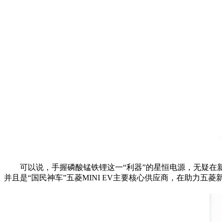
可以说，手握磷酸锰铁锂这一“利器”的星恒电源，无疑在
并且是“国民神车”五菱MINI EV主要核心供应商，在助力