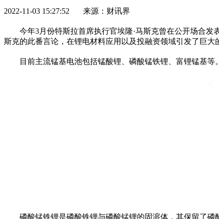
2022-11-03 15:27:52 来源：财讯界
今年3月份特斯拉首席执行官埃隆·马斯克曾在公开场合发
斯克的此番言论，在锂电材料应用以及投融资领域引发了巨大
目前主流锰基电池包括锰酸锂、磷酸锰铁锂、富锂锰基等
磷酸锰铁锂是磷酸铁锂与磷酸锰锂的固溶体，其保留了磷