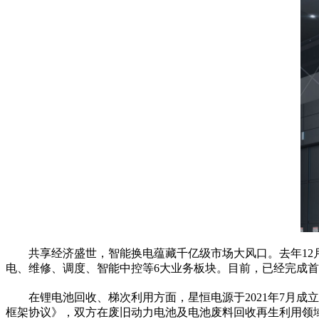
共享经济盛世，智能换电蕴藏千亿级市场大风口。去年12
电、维修、调度、智能中控等6大业务板块。目前，已经完成
在锂电池回收、梯次利用方面，星恒电源于2021年7月
框架协议》，双方在废旧动力电池及电池废料回收再生利用领