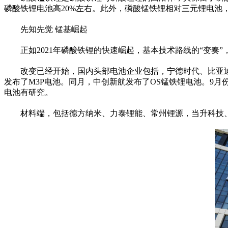
磷酸铁锂电池高20%左右。此外，磷酸锰铁锂相对三元锂电池
先知先觉 锰基崛起
正如2021年磷酸铁锂的快速崛起，基本技术路线的“变
改变已经开始，国内头部电池企业包括，宁德时代、比亚
发布了M3P电池。同月，中创新航发布了OS锰铁锂电池。9月
电池有研究。
材料端，包括德方纳米、力泰锂能、常州锂源，当升科技