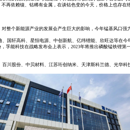
，不再依赖镍、钴稀有金属，在谈钴色变的今天，价格上也存在
奏”，对整个新能源产业的发展会产生巨大的影响，今年锰基风口
迪、国轩高科、星恒电源、中创新航、亿纬锂能、欣旺达等在今
份，孚能科技在战略发布会上表示，2023年将推出磷酸锰铁锂第
、百川股份、中贝材料、江苏珩创纳米、天津斯科兰德、光华科