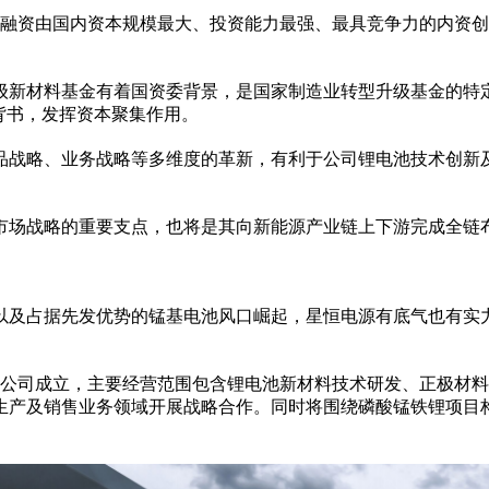
该融资由国内资本规模最大、
投资
能力最强、最具竞争力的内资创
级新材料
基金
有着国资委背景，是
国家
制造业转型升级
基金
的特
背书，发挥资本聚集作用。
品战略、业务战略等多维度的革新，有利于公司锂电池技术创新
市场战略的重要支点，也将是其向新能源产业链上下游完成全链
以及占据先发优势的锰基电池风口崛起，星恒电源有底气也有实
限公司成立，主要经营范围包含锂电池新材料技术研发、正极材
生产及销售业务领域开展战略合作。同时将围绕磷酸锰铁锂项目