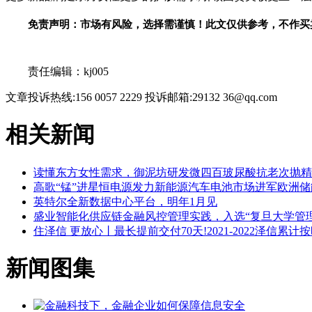
免责声明：市场有风险，选择需谨慎！此文仅供参考，不作买
关键词：
责任编辑：kj005
文章投诉热线:156 0057 2229 投诉邮箱:29132 36@qq.com
相关新闻
读懂东方女性需求，御泥坊研发微四百玻尿酸抗老次抛精
高歌“锰”进星恒电源发力新能源汽车电池市场进军欧洲储
英特尔全新数据中心平台，明年1月见
盛业智能化供应链金融风控管理实践，入选“复旦大学管
住泽信 更放心丨最长提前交付70天!2021-2022泽信累计
新闻图集