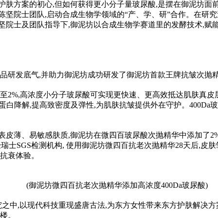
护肤方案的初心,但如何获得更小分子量玻尿酸,是摆在御泥坊面
坚院士团队,启动合成生物学领域的“产、学、研”合作。在研究
坚院士及团队指导下,御泥坊以合成生物学赛道里的发酵技术,赋能
产品研发底气,并助力御泥坊成功研发了御泥坊首款王牌抗皱次抛
加至2%,高浓度小分子玻尿酸可实现更快速、更高效抵达肌肤真皮
蛋白降解,提高致密度及弹
性
,为肌肤抗皱提供外在守护。400Da
表皮薄、易敏感肤质,御泥坊在微四百玻尿酸次抛精华中添加了2%
士SGS检测机构, 使用御泥坊微四百抗老次抛精华28天后,皮肤皱
抗衰体验。
(御泥坊微四百抗老次抛精华添加高浓度400Da玻尿酸)
之中,以现代科技重现盛唐古法,为东方女
性
带来东方护肤解决方
层楼。