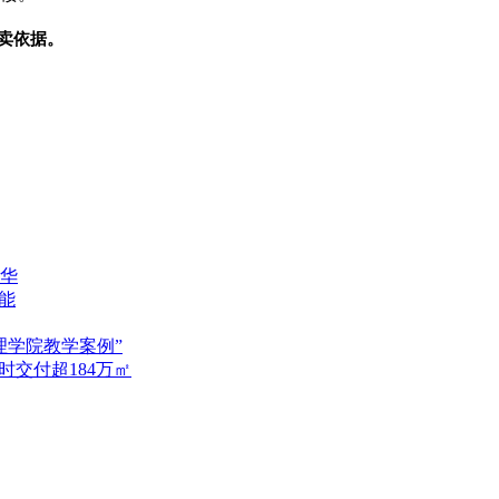
卖依据。
华
能
理学院教学案例”
按时交付超184万㎡