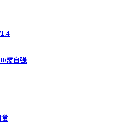
.4
30需自强
图赏