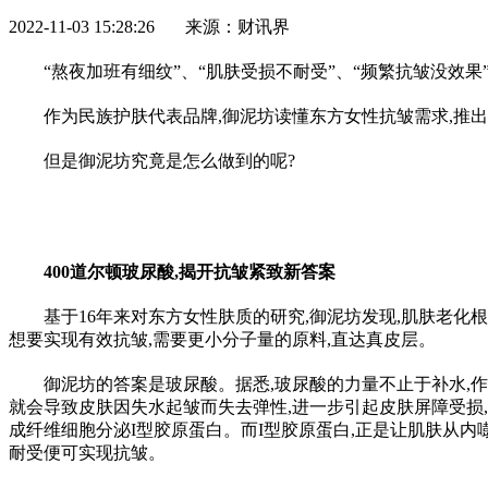
2022-11-03 15:28:26 来源：财讯界
“熬夜加班有细纹”、“肌肤受损不耐受”、“频繁抗皱没效果”
作为民族护肤代表品牌,御泥坊读懂东方女
性
抗皱需求,推
但是御泥坊究竟是怎么做到的呢?
400道尔顿玻尿酸,揭开抗皱紧致新答案
基于16年来对东方女
性
肤质的研究,御泥坊发现,肌肤老化
想要实现有效抗皱,需要更小分子量的原料,直达真皮层。
御泥坊的答案是玻尿酸。据悉,玻尿酸的力量不止于补水,
就会导致皮肤因失水起皱而失去弹
性
,进一步引起皮肤屏障受损,
成纤维细胞分泌I型胶原蛋白。而I型胶原蛋白,正是让肌肤从内
耐受便可实现抗皱。