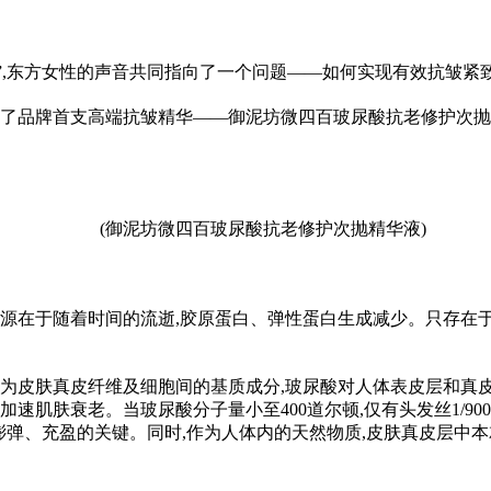
,东方女
性
的声音共同指向了一个问题——如何实现有效抗皱紧致
出了品牌首支高端抗皱精华——御泥坊微四百玻尿酸抗老修护次抛
(御泥坊微四百玻尿酸抗老修护次抛精华液)
根源在于随着时间的流逝,胶原蛋白、弹
性
蛋白生成减少。只存在于
作为皮肤真皮纤维及细胞间的基质成分,玻尿酸对人体表皮层和真
加速肌肤衰老。当玻尿酸分子量小至400道尔顿,仅有头发丝1/90
嘭弹、充盈的关键。同时,作为人体内的天然物质,皮肤真皮层中