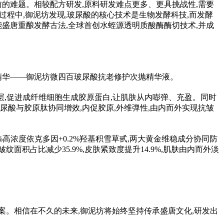
前的难题。相较配方研发,原料研发难点更多、更具挑战
性
,需要
过程中,御泥坊发现,玻尿酸的核心技术是生物发酵科技,而发酵
盛唐重酿发酵古法,全球首创水蛭源透明质酸酶酶切技术,并成
精华——御泥坊微四百玻尿酸抗老修护次抛精华液。
层,促进成纤维细胞生成胶原蛋白,让肌肤从内嘭弹、充盈。同时
玻尿酸与胶原肽协同增效,内促胶原,外维弹
性
,由内而外实现抗皱
高浓度依克多因+0.2%羟基积雪草甙,两大黄金维稳成分协同防
纹面积占比减少35.9%,皮肤紧致度提升14.9%,肌肤由内而外淡
案。相信在不久的未来,御泥坊将始终坚持传承盛唐文化,研发出