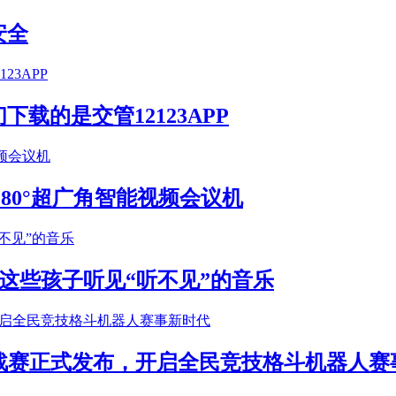
安全
载的是交管12123APP
S 180°超广角智能视频会议机
这些孩子听见“听不见”的音乐
年挑战赛正式发布，开启全民竞技格斗机器人赛