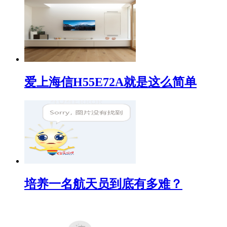
爱上海信H55E72A就是这么简单
培养一名航天员到底有多难？