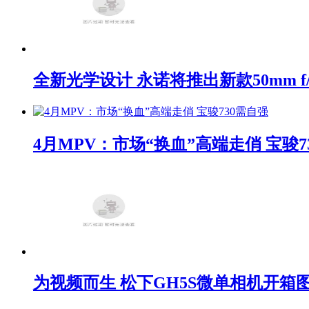
全新光学设计 永诺将推出新款50mm f/1
4月MPV：市场“换血”高端走俏 宝骏7
为视频而生 松下GH5S微单相机开箱