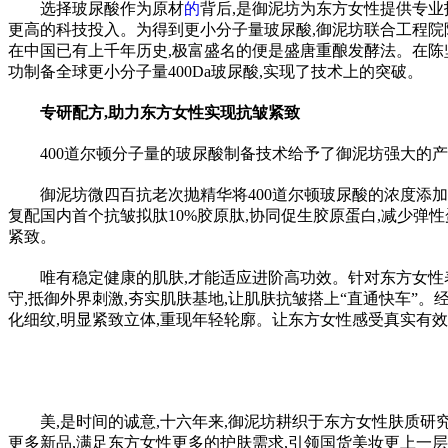
选择玻尿酸作为原材
的
背后,是御泥坊为东方女
性
提供专业
更高的科技投入。为得到更小分子量玻尿酸,御泥坊联合工程院陈
在中国已有上千年历史,极富盛名的便是盛唐重酿发酵法。在陈
功制备全球更小分子量400Da玻尿酸,实现了技术上的突破。
专研配方,助力东方女
性
实现抗皱紧致
400道尔顿分子量的玻尿酸制备技术给予了御泥坊强大的
御泥坊微四百抗老次抛精华将400道尔顿玻尿酸的浓度添
复配国内首个抗皱拟肽10%胶原肽,协同促生胶原蛋白,减少弹
性
紧致。
唯有稳定健康的肌肤,才能适应进阶高功效。针对东方女
性
守,抵御外界刺激,夯实肌肤基地,让肌肤抗皱搭上“直通快车”。经瑞
化细纹,明显紧致立体,重现年轻轮廓。让东方女
性
感受真实有效
美,是时间的诚意,十六年来,御泥坊耕织于东方女
性
肤质研究
更多新品,满足东方女
性
更多的护肤需求,引领国货美妆更上一