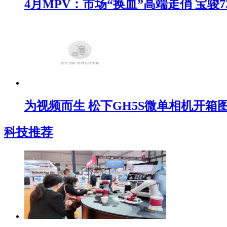
4月MPV：市场“换血”高端走俏 宝骏7
为视频而生 松下GH5S微单相机开箱
科技推荐