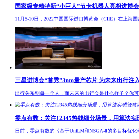
国家级专精特新“小巨人”节卡机器人亮相进博会
11月5-10日，2022中国国际进口博览会（CIIE
三星进博会“首秀”3nm量产芯片 为未来出行注
出行关系到每一个人，而未来的出行会是什么样子？你可
零点有数：关注12345热线细分场景，用算法
日前，零点有数的《基于UniLM和NSGA-Ⅱ的多目标