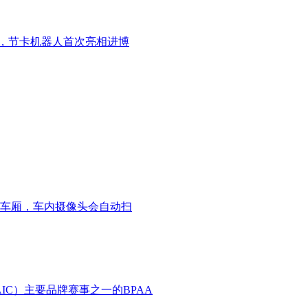
企业，节卡机器人首次亮相进博
车厢，车内摄像头会自动扫
IC）主要品牌赛事之一的BPAA