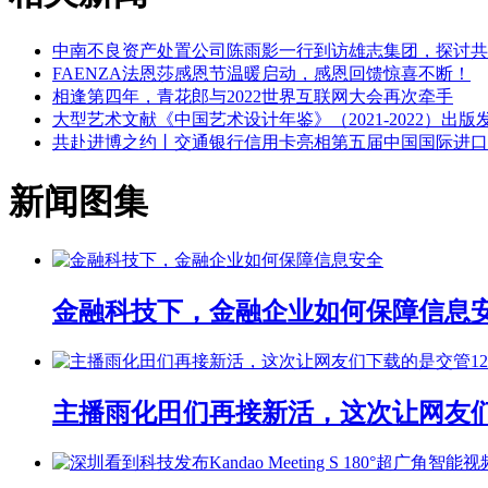
中南不良资产处置公司陈雨影一行到访雄志集团，探讨共
FAENZA法恩莎感恩节温暖启动，感恩回馈惊喜不断！
相逢第四年，青花郎与2022世界互联网大会再次牵手
大型艺术文献《中国艺术设计年鉴》（2021-2022）出版
​共赴进博之约丨交通银行信用卡亮相第五届中国国际进
新闻图集
金融科技下，金融企业如何保障信息
主播雨化田们再接新活，这次让网友们下