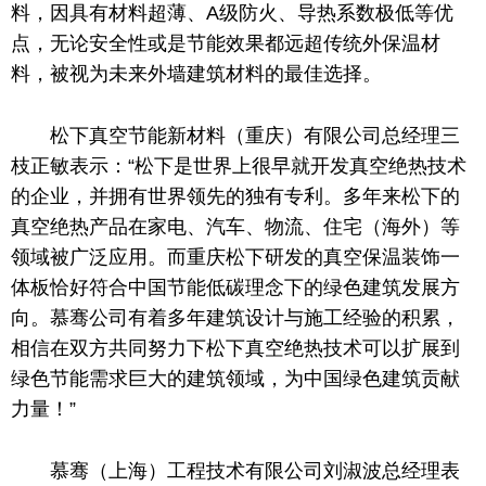
料，因具有材料超薄、A级防火、导热系数极低等优
点，无论安全
性
或是节能效果都远超传统外保温材
料，被视为未来外墙建筑材料的最佳选择。
松下真空节能新材料（重庆）有限公司
总
经理三
枝正敏表示：“松下是世界上很早就开发真空绝热技术
的
企业
，
并拥有世界领先的独有专利。多年来松下的
真空绝热产品在家电、汽车、物流、住宅（海外）等
领域被广泛应用。而重庆松下研发的真空保温装饰一
体板恰好符合
中国
节能低碳理念下的绿色建筑发展方
向。慕骞公司有着多年建筑设计与施工经验的积累，
相信在双方共同努力下松下真空绝热技术可以扩展到
绿色节能需求巨大的建筑领域，为
中国
绿色建筑贡献
力量！”
慕骞（上海）工程技术有限公司刘淑波
总
经理表