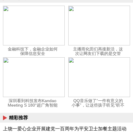
金融科技下，金融企业如何
主播雨化田们再接新活，这
保障信息安全
次让网友们下载的是交管
12123APP
深圳看到科技发布Kandao
QQ音乐做了“一件有意义的
Meeting S 180°超广角智能
小事”，让这些孩子听见“听不
视频会议机
见”的音乐
精彩推荐
上饶一爱心企业开展建党一百周年为平安卫士加餐主题活动