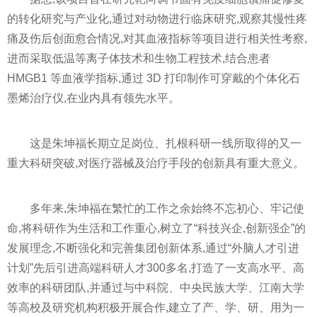
的转化研究与产业化,通过对动物进行临床研究,观察其慢
性
疼
痛及伤后创面愈合情况,对其血液指标等项目进行相关
性
考察,
进而采取低温等离子体技术和生物工程技术,结合患者
HMGB1 等血液学指标,通过 3D 打印制作可穿戴的个体化石
墨烯治疗仪,在业内具有领先水
平
。
这是朱坤福长期立足岗位、扎根科研一线所取得的又一
重大科研突破,对医疗器械及治疗手段的创新具有重大意义。
多年来,朱坤福在繁忙的工作之余始终
不忘初
心、
牢记使
命,将科研作为生活和工作重心,树立了“科技兴企,创新强企”的
发展理念,不断强化和完善集团创新体系,通过“外脑人才引进
计划”先后引进高端科研人才300多名,打造了一支高水
平
、高
效率的科研团队,并通过与中科院、
中央
民族大学、江南大学
等高校及研究机构积极开展合作,建立了产、学、研、用为一