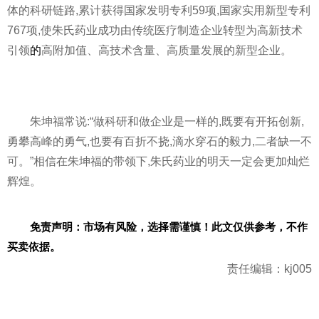
体的科研链路,累计获得
国家
发明专利59项,
国家
实用新型专利
767项,使朱氏药业成功由传统医疗制造企业转型为高新技术
引领
的
高附加值、高技术含量、高质量发展的新型企业。
朱坤福常说:“做科研和做企业是一样的,既要有开拓创新,
勇攀高峰的勇气,也要有百折不挠,滴水穿石的毅力,二者缺一不
可。”相信在朱坤福的带领下,朱氏药业的明天一定会更加灿烂
辉煌。
免责声明：市场有风险，选择需谨慎！此文仅供参考，不作
买卖依据。
责任编辑：kj005