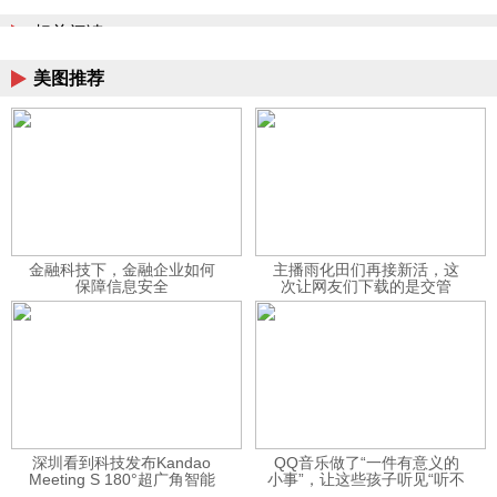
相关阅读
美图推荐
金融科技下，金融企业如何
主播雨化田们再接新活，这
保障信息安全
次让网友们下载的是交管
12123APP
深圳看到科技发布Kandao
QQ音乐做了“一件有意义的
Meeting S 180°超广角智能
小事”，让这些孩子听见“听不
视频会议机
见”的音乐