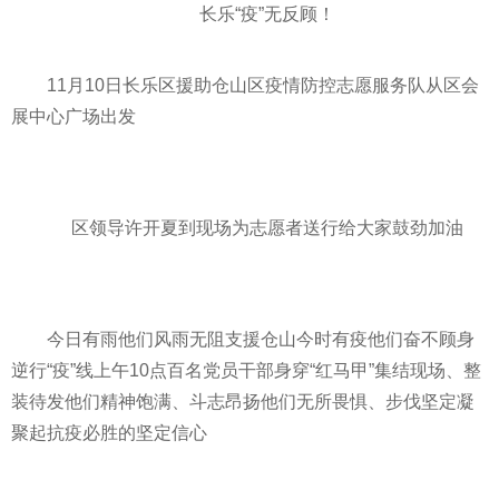
长乐“疫”无反顾！
11月10日长乐区援助仓山区
疫情
防控志愿服务队从区会
展中心广场出发
区领导许开夏到现场为志愿者送行给大家鼓劲加油
今日有雨他们风雨无阻支援仓山今时有疫他们奋不顾身
逆行“疫”线上午10点百名党员干部身穿“红马甲”集结现场、整
装待发他们
精神
饱满、斗志昂扬他们无所畏惧、步伐坚定凝
聚起抗疫必胜的坚定信心