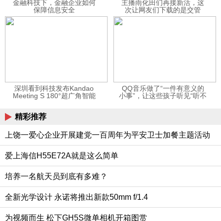
金融科技下，金融企业如何
主播雨化田们再接新活，这
保障信息安全
次让网友们下载的是交管
12123APP
深圳看到科技发布Kandao
QQ音乐做了“一件有意义的
Meeting S 180°超广角智能
小事”，让这些孩子听见“听不
视频会议机
见”的音乐
精彩推荐
上饶一爱心企业开展建党一百周年为平安卫士加餐主题活动
爱上海信H55E72A就是这么简单
培养一名航天员到底有多难？
全新光学设计 永诺将推出新款50mm f/1.4
为视频而生 松下GH5S微单相机开箱图赏