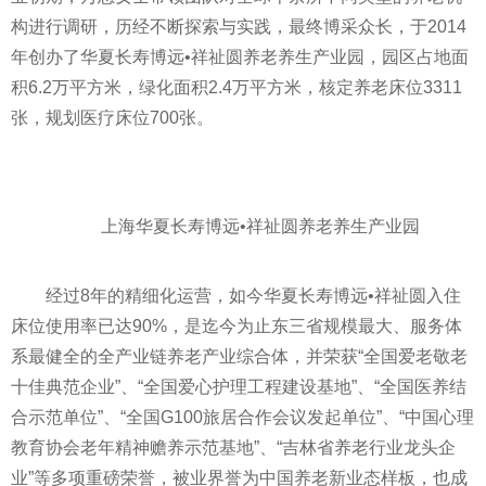
构进行调研，历经不断探索与实践，最终博采众长，于2014
年创办了华夏长寿博远•祥祉圆养老养生产业园，园区占地面
积6.2万
平
方米，绿化面积2.4万
平
方米，核定养老床位3311
张，规划医疗床位700张。
上海华夏长寿博远•祥祉圆养老养生产业园
经过8年的精细化运营，如今华夏长寿博远•祥祉圆入住
床位使用率已达90%，是迄今为止东三省规模最大、服务体
系最健全的全产业链养老产业综合体，并荣获“全国爱老敬老
十佳典范企业”、“全国爱心护理工程建设基地”、“全国医养结
合示范单位”、“全国G100旅居合作会议发起单位”、“中国心理
教育协会老年
精神
赡养示范基地”、“吉林省养老行业龙头企
业”等多项重磅荣誉，被业界誉为中国养老新业态样板，也成