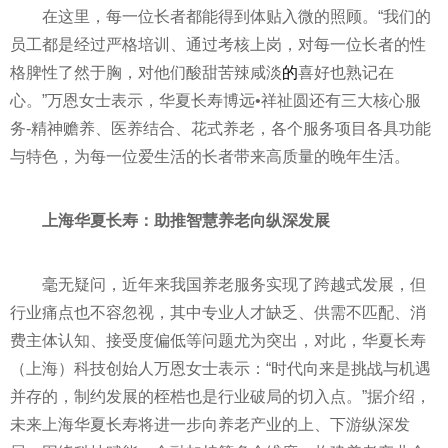
在这里，每一位长者都能得到体贴入微的照顾。“我们的
员工都是经过严格培训、通过考核上岗，对每一位长者的
性
格脾
性
了然于胸，对他们酸甜苦辣咸淡
的
喜好也熟记在
心。”万恩女士表示，华夏长寿博远•祥祉圆还有三大核心服
务-
精神
赡养、医养结合、花式养老，各个服务项目各具功能
与特色，为每一位爱生活的长者带来高质量的晚年生活。
上海华夏长寿：
助推智慧养老向纵深发展
毫无疑问，
近
年来我国养老服务实现了跨越式发展，但
行业痛点也不容忽视，其中专业人才缺乏、供需不匹配、消
费主体认知、接受度偏低等问题尤为突出，对此，华夏长寿
（上海）科技创始人万恩女士表示：“时代向来是挑战与机遇
并存的，制约发展的桎梏也是行业破局的切入点。”据介绍，
未来上海华夏长寿将进一步向养老产业的上、下游纵深发