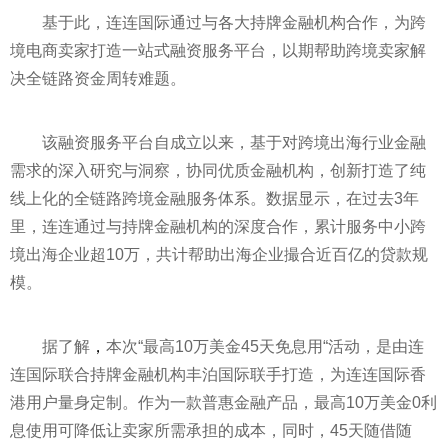
基于此，连连国际通过与各大持牌
金融
机构合作，为跨
境电商卖家打造一站式融资服务
平
台，以期帮助跨境卖家解
决全链路资金周转难题。
该融资服务
平
台自成立以来，基于对跨境出海行业
金融
需求的深入研究与洞察，协同优质
金融
机构，创新打造了纯
线上化的全链路跨境
金融
服务体系。数据显示，在过去3年
里，连连通过与持牌
金融
机构的深度合作，累计服务中小跨
境出海企业超10万，共计帮助出海企业撮合
近
百亿的贷款规
模。
据了解
，
本次“最高10万美金45天免息用“活动，是由连
连国际联合持牌
金融
机构丰泊国际联手打造，为连连国际香
港用户量身定制。作为一款普惠
金融
产品，最高10万美金0利
息使用可降低让卖家所需承担的成本，同时，45天随借随