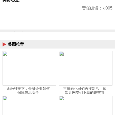
买卖依据。
责任编辑：kj005
相关阅读
美图推荐
金融科技下，金融企业如何
主播雨化田们再接新活，这
保障信息安全
次让网友们下载的是交管
12123APP