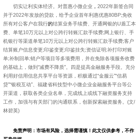
切实让利实体经济。对普惠小微企业
，
2022年新签合同
并于2022年发放的贷款，给予企业首年利惠优惠80BP;免收
所有对公客户在我行
的
结算业务手续费、开通网银的U盾工本
费、单笔10万元以上对公跨行转账汇款手续费;网上银行、手
机银行等渠道单笔10万元以上对公跨行转账汇款手续费;客户
结算账户信息变更;印鉴变更;印鉴挂失;资信证明;补打印对账
单;补制回单;销户等项目等多项费用，并在免除各项服务收费
的基础上，做到“减费不降质”。四是提高
金融
服务手段。充分
利用好信用信息共享
平
台等资源，积极通过“金服云”“信易
贷”“银税互动”、福建省科技型中小微企业
金融
服务
平
台等公
开渠道，获取各类企业名单，完成线上或线下融资服务支持
工作，加强与有关部门的沟通联系，创新探索融资服务。(文/
林碧英)
免责声明：市场有风险，选择需谨慎！此文仅供参考，不作