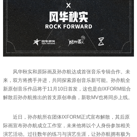
风华秋实和原际画及孙亦航达成首张音乐专辑合作。未
来，双方将携手并进，共同探索原创音乐新可能。孙亦航全
新原创音乐作品将于11月10日首发，这也是自IXFORM组合
解散后孙亦航推出的首支原创单曲，新歌MV也将同步上线。
近
日，孙亦航所在团体IXFORM正式宣布解散，其后原
际画宣布孙亦航成立工作室，未来他将以个人身份参加相关
演艺活动。过往数年的练
习
与演艺生涯，让孙亦航拥有极为