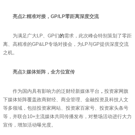
亮点2:精准对接，GP/LP零距离深度交流
为满足广大LP、GP们
的
需求，此次峰会特别策划了零距
离、高精准的GP&LP专场对接会，为LP与GP提供深度交流
之机。
亮点3:媒体矩阵，全方位宣传
作为国内具有影响力的泛财经新媒体
平
台
，
投资
家网旗
下媒体矩阵覆盖政商财经、商业管理、
金融
投资
及科技人文
等多领域，包括
投资
家网站、
投资
家百家号、
投资
家头条号
等，并联合10+主流媒体共同传播发布，对整场活动进行大力
宣传，增加活动曝光度。