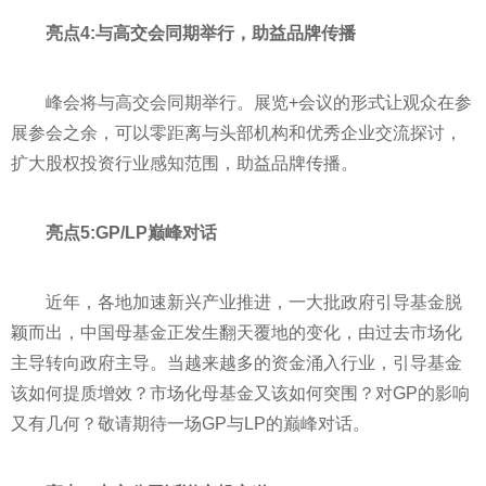
亮点4:与高交会同期举行，助益品牌传播
峰会将与高交会同期举行。展览+会议的形式让观众在参
展参会之余，可以零距离与头部机构和优秀企业交流探讨，
扩大股权
投资
行业感知范围，助益品牌传播。
亮点5:GP/LP巅峰对话
近
年，各地加速新兴产业推进，一大批政府引导
基金
脱
颖而出，中国母
基金
正发生翻天覆地的变化，由过去市场化
主导转向政府主导。当越来越多的资金涌入行业，引导
基金
该如何提质增效？市场化母
基金
又该如何突围？对GP的影响
又有几何？敬请期待一场GP与LP的巅峰对话。