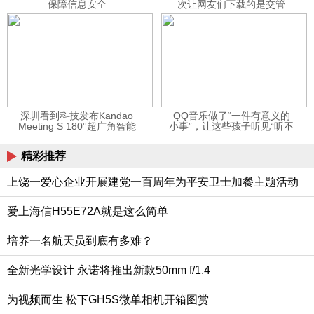
保障信息安全
次让网友们下载的是交管
12123APP
深圳看到科技发布Kandao
QQ音乐做了“一件有意义的
Meeting S 180°超广角智能
小事”，让这些孩子听见“听不
视频会议机
见”的音乐
精彩推荐
上饶一爱心企业开展建党一百周年为平安卫士加餐主题活动
爱上海信H55E72A就是这么简单
培养一名航天员到底有多难？
全新光学设计 永诺将推出新款50mm f/1.4
为视频而生 松下GH5S微单相机开箱图赏