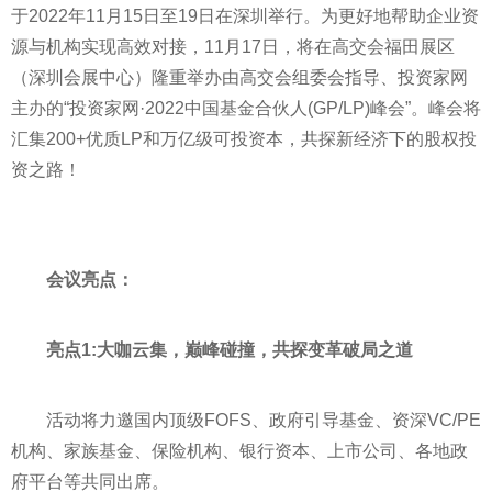
于2022年11月15日至19日在深圳举行。为更好地帮助企业资
源与机构实现高效对接，11月17日，将在高交会福田展区
（深圳会展中心）隆重举办由高交会组委会指导、
投资
家网
主办的“
投资
家网·2022中国
基金
合伙人(GP/LP)峰会”。峰会将
汇集200+优质LP和万亿级可
投资
本，共探新经济下的股权
投
资
之路！
会议亮点：
亮点1:大咖云集，巅峰碰撞，共探变革破局之道
活动将力邀国内顶级FOFS、政府引导
基金
、资深VC/PE
机构、家族
基金
、保险机构、银行资本、上市公司、各地政
府
平
台等共同出席。