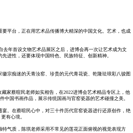
重要
平
台，正在用艺术品传播博大精深的中国文化。艺术，也成
。自去年首设文物艺术品展区之后，进博会再一次让艺术成为文
的先进
性
，还要体现
中国特色
、民族特征、创新
精神
。
宋徽宗痴迷的天青汝窑、珍贵的元代青花瓷、乾隆珐琅彩八骏图
藏家蔡暄民老师如实相告，在2022进博会艺术精品专区上，他
0件中国书画作品，展示传统国画与官窑瓷器的艺术碰撞之美。
盛宴。在蔡暄民心中，对三十件历代官窑瓷器进行还原创作，绝
，更有心境。
独特气质，陈琪老师采用不常见的莲花正面俯视的视觉表现方