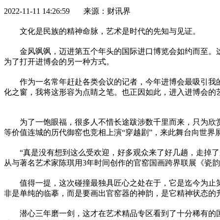
2022-11-11 14:26:59 来源：财讯界
文化是民族的
精神
命脉，艺术是时代的先知与见证。
金风飒飒，迈进第五个年头的国际进口博览会如约而至。
为了打开进博会的另一种方式。
作为一名常年赶赴各类会议的记者，今年进博会最吸引我的
化之窗，我将这形容为点睛之笔。也正因如此，进入进博会的
为了一饱眼福，很多人不惜长途跋涉数千里而来，只为欣
等价值连城的历代御窑也竞相上演“穿越剧”，来此舞台向世界
“真是没有想到这么受欢迎，好多观众来了好几趟，走掉了
从与著名艺术家陈琪用3年时间创作的官窑国画跨界联展《瓷韵
值得一提，这次碰撞最独具匠心之处在于，它是迄今为止
非是单纯的临摹，而是要画出官窑器的神韵，是它
精神
状态的
潜心三年磨一剑，这才在艺术精品专区看到了十分稀有的