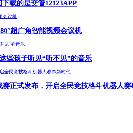
载的是交管12123APP
S 180°超广角智能视频会议机
这些孩子听见“听不见”的音乐
年挑战赛正式发布，开启全民竞技格斗机器人赛