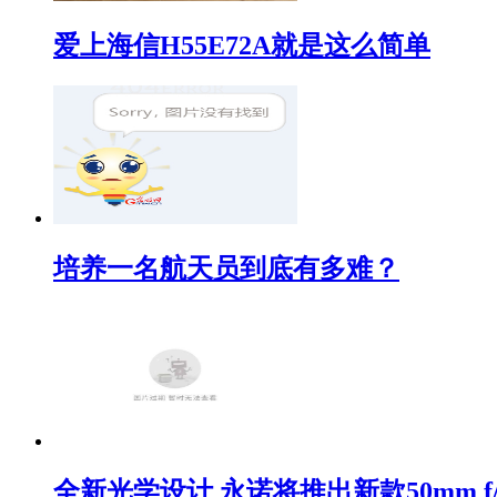
爱上海信H55E72A就是这么简单
培养一名航天员到底有多难？
全新光学设计 永诺将推出新款50mm f/1