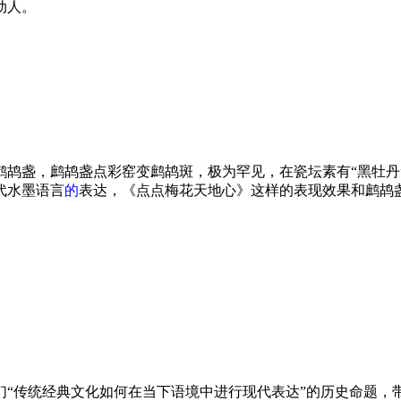
动人。
鹧鸪盏，鹧鸪盏点彩窑变鹧鸪斑，极为罕见，在瓷坛素有“黑牡丹
代水墨语言
的
表达，《点点梅花天地心》这样的表现效果和鹧鸪
们“传统经典文化如何在当下语境中进行现代表达”的历史命题，