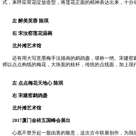
式，来呼应荷花绽放造型，将莲花正面的
精神
表达出来，十分
左 醉美芙蓉 陈琪
右 宋汝窑莲花温碗
北外滩艺术馆
还有用大写意墨梅手法描画的鹧鸪盏，堪称一绝。宋建窑
师以点点构线的梅花，大块面的枝杆，传统的点线面，加上现
左 点点梅花天地心 陈琪
右 宋建窑鹧鸪盏
北外滩艺术馆
2017厦门金砖五国峰会展出
心底不禁升起一股由衷的敬意，这次古今联展创作，为我