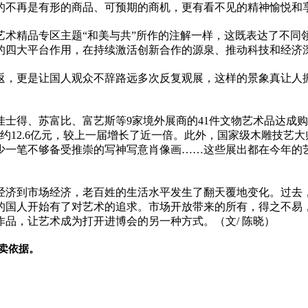
的不再是有形的商品、可预期的商机，更有看不见的
精神
愉悦和
艺术精品专区主题“和美与共”所作的注解一样，这既表达了不同
的四大
平
台作用，在持续激活创新合作的源泉、推动科技和经济
返，更是让国人观众不辞路远多次反复观展，这样的景象真让人
士得、苏富比、富艺斯等9家境外展商的41件文物艺术品达成购买
约12.6亿元，较上一届增长了
近
一倍。此外，
国家
级木雕技艺大
少一笔不够备受推崇的写神写意肖像画……这些展出都在今年的
经济到市场经济，老百姓的生活水
平
发生了翻天覆地变化。过去
的国人开始有了对艺术的追求。市场开放带来的所有，得之不易
品，让艺术成为打开进博会的另一种方式。（文/ 陈晓）
卖依据。