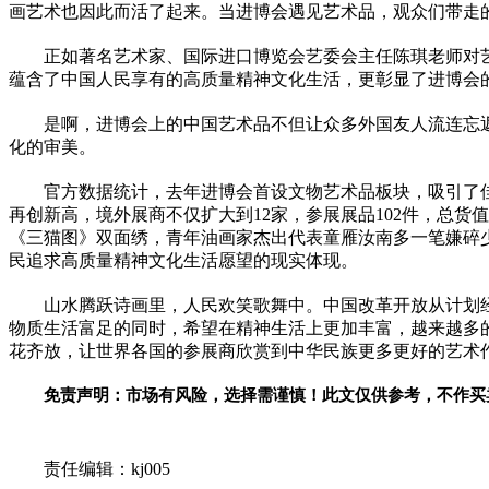
画艺术也因此而活了起来。当进博会遇见艺术品，观众们带走
正如著名艺术家、国际进口博览会艺委会主任陈琪老师对
蕴含了中国人民享有的高质量
精神
文化生活，更彰显了进博会
是啊，进博会上的中国艺术品不但让众多外国友人流连忘
化的审美。
官方数据统计，去年进博会首设文物艺术品板块，吸引了佳
再创新高，境外展商不仅扩大到12家，参展展品102件，总货值
《三猫图》双面绣，青年油画家杰出代表童雁汝南多一笔嫌碎
民追求高质量
精神
文化生活愿望的现实体现。
山水腾跃诗画里，人民欢笑歌舞中。中国
改革开放
从计划
物质生活富足的同时，希望在
精神
生活上更加丰富，越来越多
花齐放，让世界各国的参展商欣赏到中华民族更多更好的艺术作
免责声明：市场有风险，选择需谨慎！此文仅供参考，不作买
关键词：
责任编辑：kj005