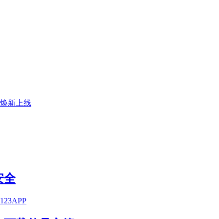
焕新上线
安全