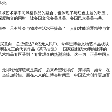
享受。
领域艺术家不同风格作品的融合，也体现了与红色主题的呼应，
深度融合的同时，让各国文化各美其美、各国民众美美与共。
振奋！只有社会与物质生活水
平
提高了，人们才能追逐
精神
与文
意向，总货值达7.6亿元人民
币
。今年进博会文物艺术品板块
师陆光正的代表作品《茶马古道》，
国家
级刺绣大师姚建萍的
艺术精品专区受到了专业观众的热烈追捧。这一切，正是中国人
，觉得吃饱穿暖就是美好，后来希望吃得好、穿得美；如今，在
，当倍加珍惜。愿在未来的进博会时间里，中国艺术创作更加百