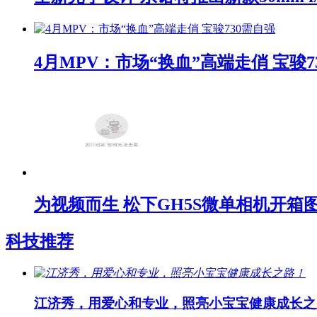
4月MPV：市场“换血”高端走俏 宝骏7
为视频而生 松下GH5S微单相机开箱
科技推荐
江济秀，用爱心和专业，照亮小宝宝健康成长之