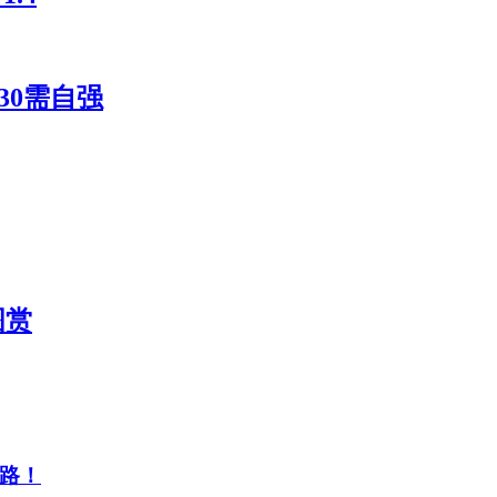
30需自强
图赏
路！