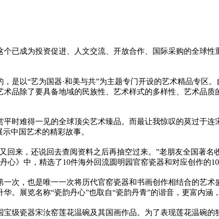
这个已成为
投资
促进、人文交流、开放合作、国际采购的全球
性
，是以“艺为国器·和美与共”为主题专门开设的艺术精品专区
艺术品除了要具备地域的民族
性
、艺术样式的多样
性
、艺术品质
赏
平
时难得一见的全球顶尖艺术臻品。而最让我惊叹的莫过于连
展示中国艺术的精彩故事。
又回来，还说回去查阅资料之后再抽空过来。”老朋友全国著名收
丹心》中，精选了10件海外回流圆明园官窑瓷器和对应创作的1
第一次，也是唯一一次将历代官窑瓷器和书画创作相结合的艺术
升华。展览名称“瓷韵丹心”也取自“瓷韵丹青”的谐音，更富内涵
国宝级瓷器宋汝窑莲花温碗及其国画作品。为了表现莲花温碗的