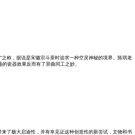
”之称，据说是宋徽宗斗茶时追求一种空灵神秘的境界。陈琪老
盏的瓷器效果反而有了异曲同工之妙。
带来了极大启迪
性
，并有幸见证这种创造
性
的新尝试，文物和书