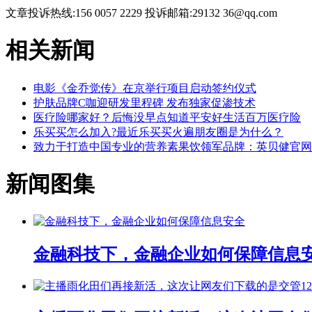
文章投诉热线:156 0057 2229 投诉邮箱:29132 36@qq.com
相关新闻
电影《金乔觉传》在京举行项目启动签约仪式
护肤品牌C咖迎研发里程碑 发布独家促渗技术
医疗险哪家好？后悔没早点知道平安好生活百万医疗险
乐买买怎么加入?最近乐买买火遍朋友圈是为什么？
致力于打造中国专业的营养素果饮领军品牌：英贝健官网
新闻图集
金融科技下，金融企业如何保障信息