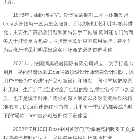
上架。
1876年，由欧洲皇室迪斯奥家族制鞋工匠马休斯发起，
Dosr从开始就一直为皇室服务。所以制鞋工艺和用料极其讲
究，主要生产高品质男鞋和固特异手工鞋履,同时还专门为商
务人士打造复古包袋，被指定为欧洲皇室御用品牌，甚至作
为西班牙球星和明星出席各种场合的必备首选著称。
2021年，法国滴奥轻奢国际有限公司成立，为了打造出
别具一格的轻奢体验,Dosr聘请顶级设计师组建设计团队，以
用户体验为中心进行产品创新设计和研发，同时严格把控原
料采购、生产加工,通过对全产业链
的
整合,掌控各个环节的品
质。也正是源于对用户需求的深入解读以及对潮流品质的精
准把控，Dosr迅速走红时尚圈，几乎每一季新品都会成为时
下的“爆款”,Dosr自然就被归类于奢侈品。
2022年7月10日,Dosr中国首家门店,惊艳亮相吸引了众多
权威媒体与时尚达人、品牌粉丝纷纷到场体验打卡。