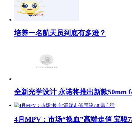
培养一名航天员到底有多难？
全新光学设计 永诺将推出新款50mm f/1
4月MPV：市场“换血”高端走俏 宝骏7