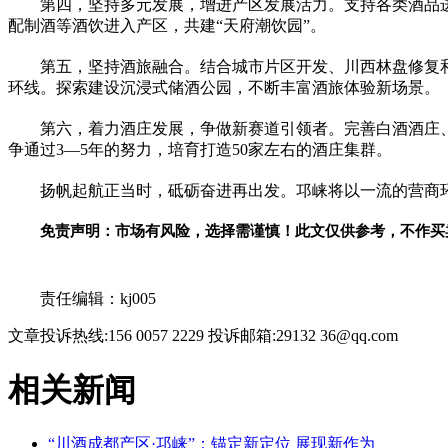
第四，坚持多元发展，增进产区发展活力。支持各类酒品
配制酒等酒饮进入产区，共建“天府潮饮园”。
第五，坚持酒旅融合。结合城市片区开发、川西林盘修复
环线。探索建设沉浸式储酒公园，不断丰富酒旅体验新场景。
第六，着力酒庄发展，争做新赛道引领者。完善白酒酒庄
争通过3—5年的努力，培育打造50家左右的酒庄集群。
扬帆起航正当时，砥砺奋进再出发。邛崃将以一流的营商环
免责声明：市场有风险，选择需谨慎！此文仅供参考，不作买
关键词：
责任编辑：kj005
文章投诉热线:156 0057 2229 投诉邮箱:29132 36@qq.com
相关新闻
“川酒成都产区·邛崃”：锚定新定位 展现新作为