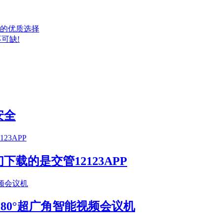
的优质选择
可缺!
安全
载的是交管12123APP
S 180°超广角智能视频会议机