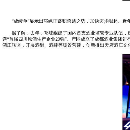
“成绩单”显示出邛崃正蓄积跨越之势，加快迈步崛起。
近
据了解，去年，邛崃组建了国内首支酒业监管专业队伍，建
选“首届四川原酒生产企业20强”。产区成立了成都酒业集团
酒庄联盟，开展酒街、酒肆等场景营建，创新推出天府酒庄文