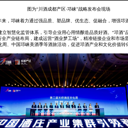
图为“川酒成都产区·邛崃”战略发布会现场
年来，邛崃着力通过强品质、塑品牌、优生态、促融合，增强邛
立智慧化监管体系，引导企业用心用情酿造品质好酒。“邛酒”
进行全产业链布局，建成运营“酒业梦工场”，精准链接企业和市场
化周、中国邛崃美酒季等酒旅活动，促进邛酒产业和文化价值转