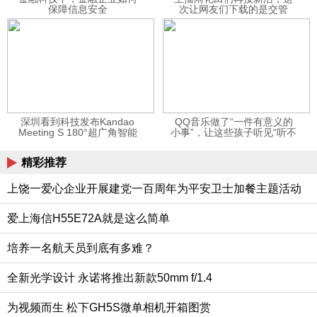
保障信息安全
次让网友们下载的是交管
12123APP
深圳看到科技发布Kandao
QQ音乐做了“一件有意义的
Meeting S 180°超广角智能
小事”，让这些孩子听见“听不
视频会议机
见”的音乐
精彩推荐
上饶一爱心企业开展建党一百周年为平安卫士加餐主题活动
爱上海信H55E72A就是这么简单
培养一名航天员到底有多难？
全新光学设计 永诺将推出新款50mm f/1.4
为视频而生 松下GH5S微单相机开箱图赏