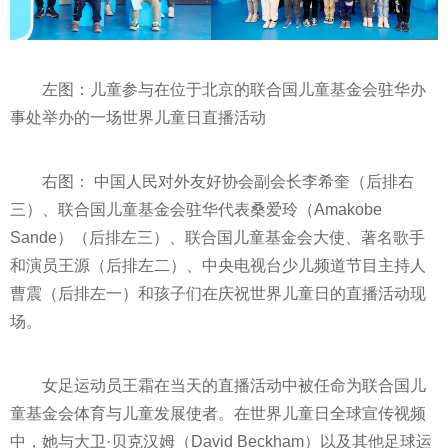
左图：儿童参与在位于北京的联合国儿童
基金
会驻华办
事处举办的一场世界儿童日直播活动
右图： 中国人民对外友好协会副会长李希奎（后排右
三）、联合国儿童
基金
会驻华代表桑爱玲（Amakobe
Sande）（后排左三）、联合国儿童
基金
会大使、著名歌手
和演员王源（后排左二）、
中央
电视台少儿频道节目主持人
曹震（后排左一）和孩子们在庆祝世界儿童日的直播活动现
场。
女足运动员王霜在当天的直播活动中被任命为联合国儿
童
基金
会体育与儿童发展使者。在世界儿童日全球宣传视频
中，她与大卫·贝克汉姆（David Beckham）以及其他足球运