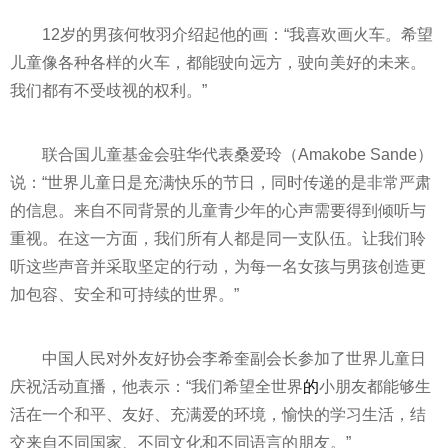
12岁的男孩何牧羽介绍起他的画：“我喜欢画火车。希望
儿童像各种各样的火车，都能驶向远方，驶向美好的未来。
我们都有不受歧视的权利。”
联合国儿童
基金
会驻华代表桑爱玲（Amakobe Sande）
说：“世界儿童日是充满快乐的节日，同时传递的是非常严肃
的信息。来自不同背景的儿童青少年的心声需要得到倾听与
重视。在这一方面，我们所有人都是同一支队伍。让我们聆
听这些声音并采取坚定的行动，为每一名女孩与男孩创造更
加包容、安全和可持续的世界。”
中国人民对外友好协会李希奎副会长参加了世界儿童日
庆祝活动直播，他表示：“我们希望全世界
的
小朋友都能够生
活在一个和
平
、友好、充满爱的环境，愉快的学
习
生活，结
交来自不同
国家
、不同文化和不同语言的朋友。”