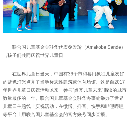
联合国儿童
基金
会驻华代表桑爱玲（Amakobe Sande）
与孩子们共同庆祝世界儿童日
在世界儿童日当天，中国有36个市和县用象征儿童友好
的蓝色灯光点亮了当地标志
性
建筑或体育场馆。这是自2017
年世界儿童日庆祝活动以来，参与“点亮儿童未来”倡议的城市
数量最多的一年。联合国儿童
基金
会驻华办事处举办了世界
儿童日主题线上庆祝活动，在微博、抖音、快手和哔哩哔哩
等
平
台上用联合国儿童
基金
会的官方账号同步直播。