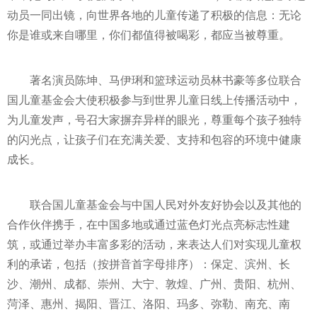
动员一同出镜，向世界各地的儿童传递了积极的信息：无论
你是谁或来自哪里，你们都值得被喝彩，都应当被尊重。
著名演员陈坤、马伊琍和篮球运动员林书豪等多位联合
国儿童
基金
会大使积极参与到世界儿童日线上传播活动中，
为儿童发声，号召大家摒弃异样的眼光，尊重每个孩子独特
的闪光点，让孩子们在充满关爱、支持和包容的环境中健康
成长。
联合国儿童
基金
会与中国人民对外友好协会以及其他的
合作伙伴携手，在中国多地或通过蓝色灯光点亮标志
性
建
筑，或通过举办丰富多彩的活动，来表达人们对实现儿童权
利的承诺，包括（按拼音首字母排序）：保定、滨州、长
沙、潮州、成都、崇州、大宁、敦煌、广州、贵阳、杭州、
菏泽、惠州、揭阳、晋江、洛阳、玛多、弥勒、南充、南