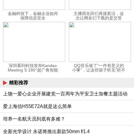
金融科技下，金融企业如何
主播雨化田们再接新活，这
保障信息安全
次让网友们下载的是交管
12123APP
深圳看到科技发布Kandao
QQ音乐做了“一件有意义的
Meeting S 180°超广角智能
小事”，让这些孩子听见“听不
视频会议机
见”的音乐
精彩推荐
上饶一爱心企业开展建党一百周年为平安卫士加餐主题活动
爱上海信H55E72A就是这么简单
培养一名航天员到底有多难？
全新光学设计 永诺将推出新款50mm f/1.4