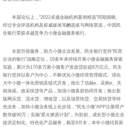
本届论坛上，“2022卓越
金融
机构案例精选”同期揭晓。
经过专业评选机构及权威媒体等
的
选拔与网络票选，中国民
生银行荣获卓越竞争力小微
金融
服务银行。
全面升级服务，助力小微企业发展。民生银行坚持“民营
企业的银行”战略定位，10多年来持续开展小微
金融
服务探索
实践，累计为170多万家小微客户发放贷款超6万亿元。民生
银行坚持以客户为中心，不断优化小微经营管理模式。强化
大中小微一体化营销及链式开发，推出了信融e、采购e、关
税保函、政采快贷等产品，加强小微客群协同开发；推出新
版网乐贷、流水贷、增值贷，以及场景快贷、交易快贷等特
色业务，加快小微业务线上化步伐，“民生小微”APP注册用户
数突破90万；实施“星火燎原计划”，为初创、成长型小微企业
提供定制化、特色化产品服务，截至9月末，本年小微结算新