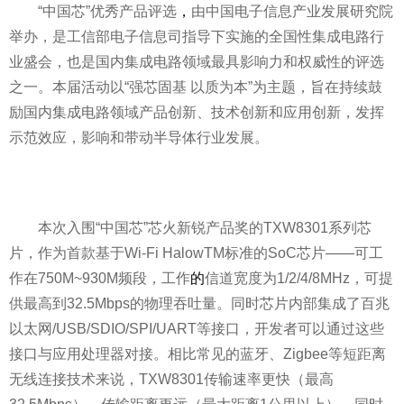
“中国芯”优秀产品评选
，
由中国电子信息产业发展研究院
举办，是工信部电子信息司指导下实施的全国
性
集成电路行
业盛会，也是国内集成电路领域最具影响力和权威
性
的评选
之一。本届活动以“强芯固基 以质为本”为主题，旨在持续鼓
励国内集成电路领域产品创新、技术创新和应用创新，发挥
示范效应，影响和带动半导体行业发展。
本次入围“中国芯”芯火新锐产品奖的TXW8301系列芯
片，作为首款基于Wi-Fi HalowTM标准的SoC芯片——可工
作在750M~930M频段，工作
的
信道宽度为1/2/4/8MHz，可提
供最高到32.5Mbps的物理吞吐量。同时芯片内部集成了百兆
以太网/USB/SDIO/SPI/UART等接口，开发者可以通过这些
接口与应用处理器对接。相比常见的蓝牙、Zigbee等短距离
无线连接技术来说，TXW8301传输速率更快（最高