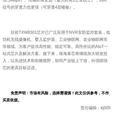
32.5Mbps）、传输距离更远（最大距离1公里以上），同时
信号的穿透力也更强（可穿透4层楼板）。
目前TXW8301芯片已广泛应用于NVR安防监控套装，低
功耗无线摄像机、婴儿监护器、工业物联网、农业物联网等
等领域。为客户提供高
性
能、稳定可靠、高
性
价比的AIoT一
站式芯片及解决方案。接下来，珠海泰芯将继续加大研发投
入，以先进技术和前瞻视野，协同产业链上下游，向强国强
芯的更高目标迈进。
免责声明：市场有风险，选择需谨慎！此文仅供参考，不作
买卖依据。
责任编辑：kj005