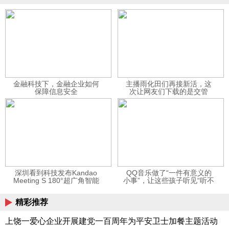
金融科技下，金融企业如何
主播雨化田们再接新活，这
保障信息安全
次让网友们下载的是交管
12123APP
深圳看到科技发布Kandao
QQ音乐做了“一件有意义的
Meeting S 180°超广角智能
小事”，让这些孩子听见“听不
视频会议机
见”的音乐
精彩推荐
上饶一爱心企业开展建党一百周年为平安卫士加餐主题活动