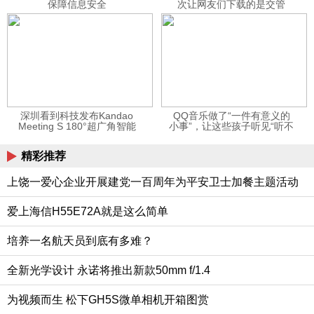
保障信息安全
次让网友们下载的是交管
12123APP
深圳看到科技发布Kandao
QQ音乐做了“一件有意义的
Meeting S 180°超广角智能
小事”，让这些孩子听见“听不
视频会议机
见”的音乐
精彩推荐
上饶一爱心企业开展建党一百周年为平安卫士加餐主题活动
爱上海信H55E72A就是这么简单
培养一名航天员到底有多难？
全新光学设计 永诺将推出新款50mm f/1.4
为视频而生 松下GH5S微单相机开箱图赏