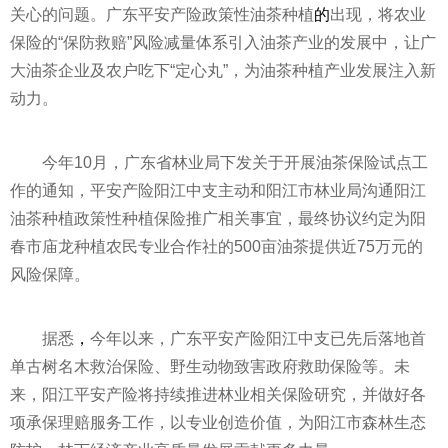
关心的问题。广东
平
安产险政策
性
油茶种植
的
出现，将农业
保险的“保防救赔”风险减量体系引入油茶产业的发展中，让广
大油茶企业及农户吃下“定心丸”，为油茶种植产业发展注入新
动力。
今年10月，广东省林业局下发关于开展油茶保险试点工
作的通知，
平
安产险阳江中支主动和阳江市林业局沟通阳江
油茶种植政策
性
种植保险推广相关事宜，最终协议约定为阳
春市庙龙种植农民专业合作社的500亩油茶提供
近
75万元的
风险保障。
据悉
，
今年以来，广东
平
安产险阳江中支已先后落地首
单古树名木救治保险、野生动物致害政府救助保险等。未
来，阳江
平
安产险将持续推进林业相关保险研究，并做好各
项承保理赔服务工作，以专业创造价值，为阳江市森林生态