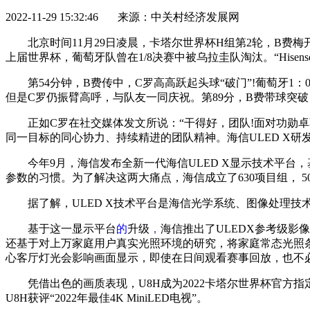
2022-11-29 15:32:46 来源：中关村经济发展网
北京时间11月29日凌晨，卡塔尔世界杯H组第2轮，B费
上届世界杯，葡萄牙队曾在1/8决赛中被乌拉圭队淘汰。“Hisen
第54分钟，B费传中，C罗高高跃起头球“破门”!葡萄牙
但是C罗仍振臂高呼，与队友一同庆祝。第89分，B费带球突
正如C罗在社交媒体发文所说：“干得好，团队!面对功勋
同一目标的同心协力、持续精进的团队精神。海信ULED X
今年9月，海信发布全新一代海信ULED X显示技术平
参数的习惯。为了解决这两大痛点，海信成立了630项目组， 5
据了解，ULED X技术平台是海信光学系统、图像处理技
基于这一显示平台
的
升级
，
海信推出了ULEDX参考级影像
还基于对上万家庭用户真实光照环境的研究，将家庭常态光照条
心客厅灯光会影响画面显示，即使在日间观看赛事回放，也不必
凭借出色的画质表现，U8H成为2022卡塔尔世界杯官方
U8H获评“2022年最佳4K MiniLED电视”。