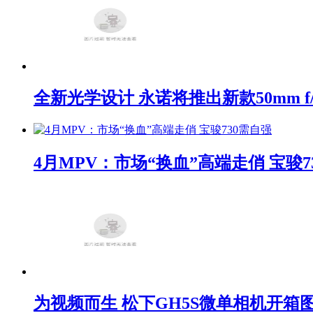
全新光学设计 永诺将推出新款50mm f/1
4月MPV：市场“换血”高端走俏 宝骏7
为视频而生 松下GH5S微单相机开箱