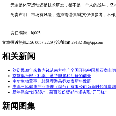
无论是体育运动还是技术研发，都不是一个人的战斗，坚持
免责声明：市场有风险，选择需谨慎!此文仅供参考，不作
关键词：
责任编辑：kj005
文章投诉热线:156 0057 2229 投诉邮箱:29132 36@qq.com
相关新闻
刘衍民30年来将内镜从南方推广全国开拓中国胆石病非
京盛俱乐部：利率、通货膨胀和油价的前景
南华生物董事、总经理游昌乔发表新年致辞
央舆三风健康产业管理（烟台）有限公司为新时代健康烟
新年添金“好彩头”，菜百股份贺岁市场实现“开门红”
新闻图集