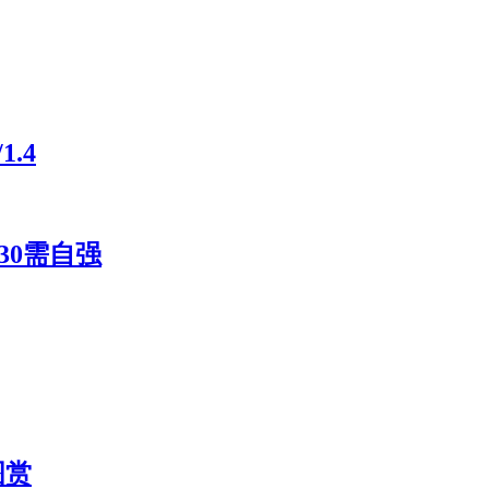
.4
30需自强
图赏