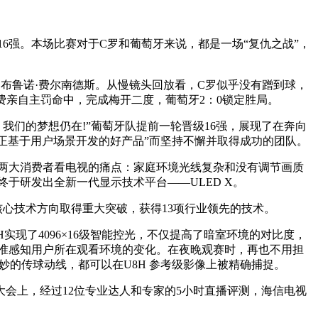
16强。本场比赛对于C罗和葡萄牙来说，都是一场“复仇之战”，
改为布鲁诺·费尔南德斯。从慢镜头回放看，C罗似乎没有蹭到球，
费亲自主罚命中，完成梅开二度，葡萄牙2：0锁定胜局。
我们的梦想仍在!”葡萄牙队提前一轮晋级16强，展现了在奔向
真正基于用户场景开发的好产品”而坚持不懈并取得成功的团队。
下两大消费者看电视的痛点：家庭环境光线复杂和没有调节画质
，终于研发出全新一代显示技术平台——ULED X。
核心技术方向取得重大突破，获得13项行业领先的技术。
8H实现了4096×16级智能控光，不仅提高了暗室环境的对比度，
精准感知用户所在观看环境的变化。在夜晚观赛时，再也不用担
的传球动线，都可以在U8H 参考级影像上被精确捕捉。
视大会上，经过12位专业达人和专家的5小时直播评测，海信电视