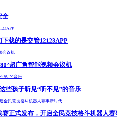
安全
载的是交管12123APP
S 180°超广角智能视频会议机
这些孩子听见“听不见”的音乐
年挑战赛正式发布，开启全民竞技格斗机器人赛