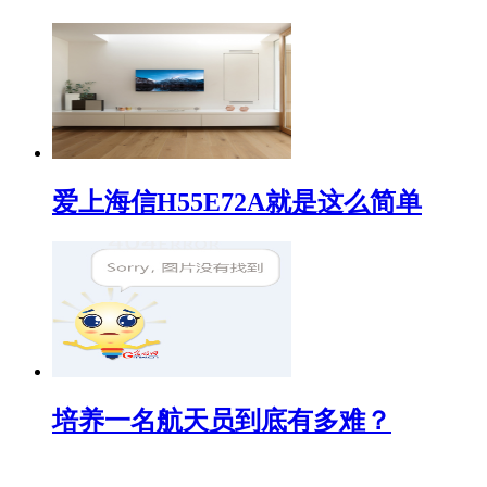
爱上海信H55E72A就是这么简单
培养一名航天员到底有多难？