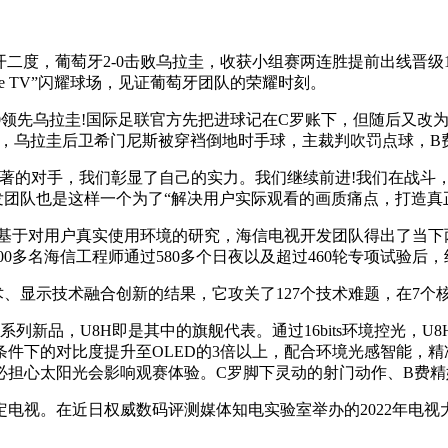
梅开二度，葡萄牙2-0击败乌拉圭，收获小组赛两连胜提前出线晋级
se TV”闪耀球场，见证葡萄牙团队的荣耀时刻。
1：0领先乌拉圭!国际足联官方先把进球记在C罗账下，但随后又
破，乌拉圭后卫希门尼斯被穿裆倒地时手球，主裁判吹罚点球，B
卓著的对手，我们彰显了自己的实力。我们继续前进!我们在战斗，
研发团队也是这样一个为了“解决用户实际观看的画质痛点，打造
台，基于对用户真实使用环境的研究，海信电视开发团队得出了当
00多名海信工程师通过580多个日夜以及超过460轮专项试验后
术、显示技术融合创新的结果，它攻关了127个技术难题，在7个
系列新品，U8H即是其中的旗舰代表。通过16bits环境控光，U
件下的对比度提升至OLED的3倍以上，配合环境光感智能，
担心太阳光会影响观赛体验。C罗脚下灵动的射门动作、B费精妙
指定电视。在近日权威数码评测媒体知电实验室举办的2022年电