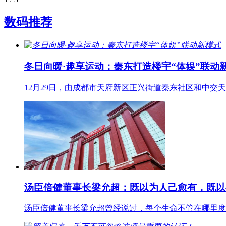
数码推荐
冬日向暖·趣享运动：秦东打造楼宇“体娱”联动
12月29日，由成都市天府新区正兴街道秦东社区和中交
汤臣倍健董事长梁允超：既以为人己愈有，既以
汤臣倍健董事长梁允超曾经说过，每个生命不管在哪里度