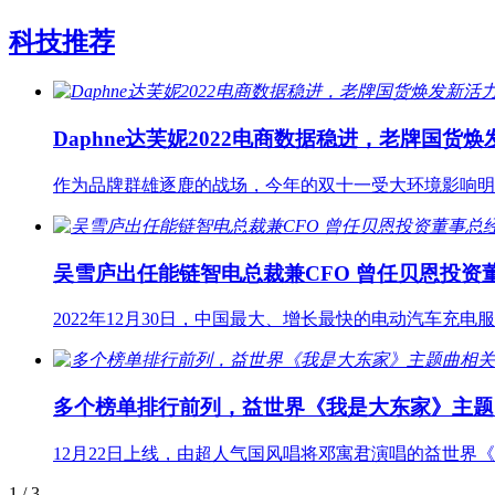
科技推荐
Daphne达芙妮2022电商数据稳进，老牌国货
作为品牌群雄逐鹿的战场，今年的双十一受大环境影响明
吴雪庐出任能链智电总裁兼CFO 曾任贝恩投资
2022年12月30日，中国最大、增长最快的电动汽车充电服
多个榜单排行前列，益世界《我是大东家》主题
12月22日上线，由超人气国风唱将邓寓君演唱的益世
1
/ 3