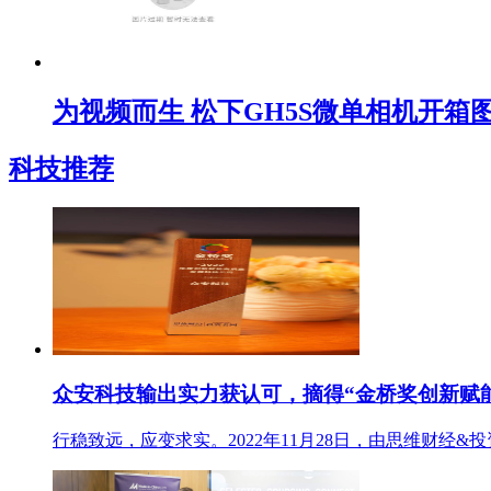
为视频而生 松下GH5S微单相机开箱
科技推荐
众安科技输出实力获认可，摘得“金桥奖创新赋
行稳致远，应变求实。2022年11月28日，由思维财经