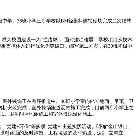
级中学、36班小学三所学校以BM轻集料连锁砌块完成二次结构
，成为校园建设一大“拦路虎”。面对这项难题，学校项目从技术
板支撑体系进行优化为突破口，编写施工方案，在30班初级中
、室外装饰正在有序推进中。36班小学室内PVC地面、吊顶、卫
调内机安装完成，室外操场跑道沥青施工完成，目前两所小学正在
、吊顶、卫生间墙地砖施工和室外景观绿化施工。
”“党建+环保”等多项“党建+”主题实践活动。明确“金山银山，
强对路面的及时清扫，工程垃圾的及时输送，达到“立整立