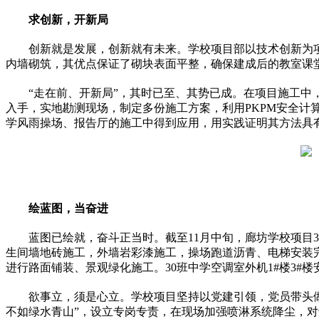
求创新，开新局
创新就是发展，创新就有未来。学校项目部以技术创新为项
内墙砌筑，其优点保证了砌块表面
平
整，确保建成后的教室课
“走在前、开新局”，其时已至、其势已成。在项目施工中
入手，实地勘测现场，制定多份施工方案，利用
PK
PM安全计
学风雨操场、报告厅的施工中得到应用，用实践证明其方法具
绘蓝图，当奋进
蓝图已绘就，奋斗正当时。截至11月中旬，廊坊学校项目3
生间墙地砖施工，外墙岩彩漆施工，操场跑道沥青、电梯安装完
进行路面铺装、景观绿化施工。30班中学空调室外机1#楼3#
欲事立，须是心立。学校项目坚持以党建引领，党员带头
不如
绿水青山
”，设立专岗专责，在现场加强喷淋系统降尘，