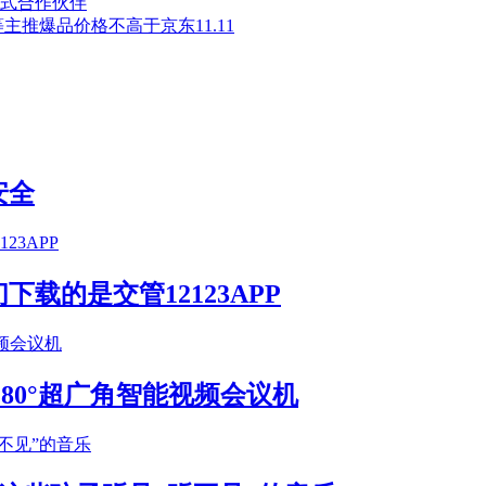
y正式合作伙伴
推爆品价格不高于京东11.11
安全
载的是交管12123APP
S 180°超广角智能视频会议机