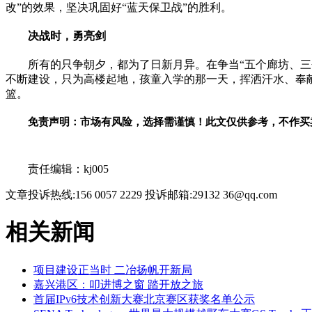
改”的效果，坚决巩固好“蓝天保卫战”的胜利。
决战时，勇亮剑
所有的只争朝夕，都为了日新月异。在争当“五个廊坊、三
不断建设，只为高楼起地，孩童入学的那一天，挥洒汗水、奉
篮。
免责声明：市场有风险，选择需谨慎！此文仅供参考，不作买
关键词：
责任编辑：kj005
文章投诉热线:156 0057 2229 投诉邮箱:29132 36@qq.com
相关新闻
项目建设正当时 二冶扬帆开新局
嘉兴港区：叩进博之窗 踏开放之旅
首届IPv6技术创新大赛北京赛区获奖名单公示