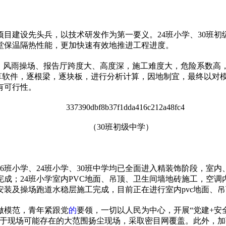
目建设先头兵，以技术研发作为第一要义。24班小学、30班初
堂保温隔热
性
能，更加快速有效地推进工程进度。
，风雨操场、报告厅跨度大、高度深，施工难度大，危险系数高
算软件，逐根梁，逐块板，进行分析计算，因地制宜，最终以对模
有可行
性
。
（30班初级中学）
6班小学、24班小学、30班中学均已全面进入精装饰阶段，室内
成；24班小学室内PVC地面、吊顶、卫生间墙地砖施工，空
楼安装及操场跑道水稳层施工完成，目前正在进行室内pvc地面
做模范，青年紧跟党
的
要领，一切以人民为中心，开展“党建+安全
对于现场可能存在的大范围扬尘现场，采取密目网覆盖。此外，加