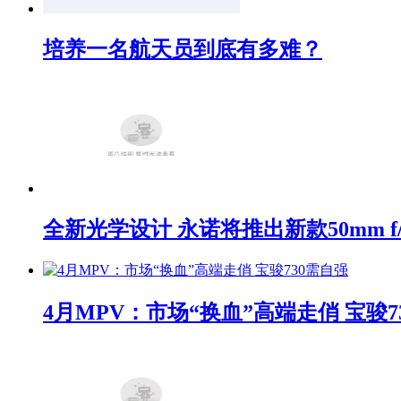
培养一名航天员到底有多难？
全新光学设计 永诺将推出新款50mm f/1
4月MPV：市场“换血”高端走俏 宝骏7