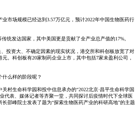
市场规模已经达到3.57万亿元，预计2022年中国生物医药行
等传统发达
国家
，其
中美
国更是贡献了全产业总产值的17%。
长、
投资
大、不确定因素的现实状况，港交所和科创板放宽了对
亿港元。科创板有20家制药企业上市，其中包括7家未盈利公司，
个什么样的阶段呢？
关村生命科学园和投中信息承办的“2022北京·昌
平
生命科学国
业代表、媒体记者等齐聚一堂，共同探讨后
疫情
时代下全球医
长邵峰院士发表了题为“探索生物医药产业的科研高地”的主题