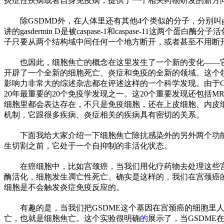
炎症
性
疾病或者自身免疫病，提供了一个相关药物研发的新方
除GSDMD外，在人体里还有其他4个类似的分子，分别叫gasde
讲的gasdermin D是被caspase-1和caspase-11这
子只要从两个结构域中间任何一个地方断开，或者甚至不用断
也因此，细胞焦亡的概念在这里发生了一个新的变化——
开辟了一个全新的细胞死亡、炎症和免疫的全新的领域。这个
影响力非常大的综述杂志都在评述这样的一个科学发现。由于Ga
20年最重要的20个免疫学发现之一。这20个重要发现还包括M
细胞里都会表达存在，不只是免疫细胞，还在上皮细胞、内皮细胞
机制，它跟很多疾病、炎症相关的疾病具有密切的关系。
下面我给大家介绍一下细胞焦亡除抗感染外的另外两个功能。一个
生切割之前，它处于一个自抑制的非活化状态。
在癌细胞中，比如宫颈癌，当我们用化疗药物去处理这些宫颈
酶活化，细胞发生凋亡
性
死亡。确实是这样的，我们在宫颈癌
细胞是不会触发炎症免疫反应的。
有趣的是，当我们把GSDME这个基因在宫颈癌的细胞
亡，也就是细胞焦亡。这个实验很明确
的
展示了，当GSDME