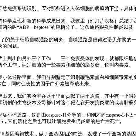
在天然免疫系统识别、应对那些进入人体细胞的病原菌下游，具
创的科学发现和新的科学成果出来。我这里（幻灯片表格）总结了
叫“ADP—heptose”的庚糖分子。这条通路跟炎
性
肠炎以及
，阐述了的关于细胞自噬通路的研究。自噬通路是曾得过诺贝尔奖
决的问题。
上列出的另外三个工作——三个免疫受体的发现，就都跟细胞焦
外两个工作，识别细菌的一些毒素和细菌的脂多糖，也叫内毒素。
症小体通路里面，我们分别鉴定了识别鞭毛素蛋白和细菌毒素的
生焦亡，同时促炎
性
的因子白介素被释放出来。
定出来，我们实验室在这个里面贡献了两个通路，其中有一个叫N
0家初创的生物技术公司都针对这个靶点在开发抗炎症的或者肿瘤
小体通路，这是由caspase-11介导的。和刚才的caspase
e-4和-5，它们活化之后也可以让细胞发生促炎症的焦亡
性
死亡。
R基因编辑技术，做了全基因组的筛选，发现了一个全新的基因，叫gas