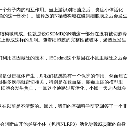
有一个分子内的相互作用。当上游识别细菌之后，炎症小体活化
蓝色的这一部分）。被释放的N端结构域在碰到细胞膜之后会发生
N端结构域构成。也就是说GSDMD的N端这一部分在没有被切割释
细胞膜上形成这样的孔洞。随着细胞膜的完整
性
被破坏，渗透压发生
利用基因敲除的技术，把Gsdmd这个基因在小鼠里敲除之后会
就是促进抗体产生，对我们抗感染有一个保护的作用。然而焦亡
跟很多疾病就密切相关，特别是在败血症、脓毒血症的模型里
MD，细胞会发生焦亡，一旦这个通路过度活化，小鼠一天之内就会
这在以前是不清楚的。因此，我们的基础科学研究回答了一个非
也会阻断由其他炎症小体（包括NLRP3）活化导致或贡献的自身