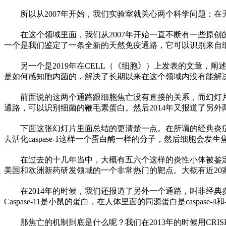
所以从2007年开始，我们实验室就关心两个科学问题：
在这个领域里面，我们从2007年开始一直不断有一些原
一个是我们鉴定了一条全新的天然免疫通路，它可以识别来自细菌的
另一个是2019年在CELL（《细胞》）上发表的文章
是如何感知胞内菌的，解决了长期以来在这个领域内没有能解
前面说的这两个通路跟细胞焦亡没有直接的关系，而幻灯片
通路，可以识别细菌的鞭毛素蛋白。然后2014年又报道了另
下面这张幻灯片里面总结的更清楚一点。在所谓的经典炎
去活化caspase-1这样一个蛋白酶一样的分子，然后细胞会发
在过去的十几年当中，大概有五六个这样的炎
性
小体被鉴
美国和欧洲新药研发领域的一个非常热门的靶点。大概有
近
2
在2014年的时候，我们还报道了另外一个通路，叫非经典炎症
Caspase-11是小鼠的蛋白，在人体里面的同源蛋白是caspas
那焦亡的机制到底是什么呢？我们在2013年的时候用CRISP