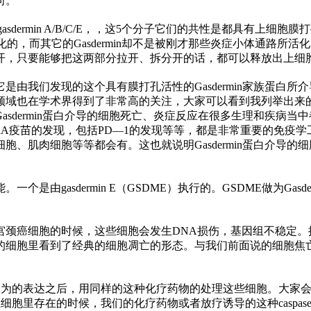
向。
rmin A/B/C/E，，这5个分子它们的共
性
是都具有上细胞膜打
两个蛋白酶分子活化的，而其它的Gasdermin却不是被刚才那些炎症小体通
开，只要能够把这两部分拉开、拆分开的话，都可以释放出上细
它是由我们发现的这个具有膜打孔活
性
的Gasdermin家族蛋白
领域也在学术界得到了非常高的关注，大家可以看到我列举出来
sdermin蛋白介导的细胞死亡、炎症反应在很多生理和疾病
RA疫苗的发现，包括PD—1的发现等等，都是非常重要的免疫学工
、肌肉细胞等等都会有。这也就说明Gasdermin蛋白介导
是由gasdermin E（GSDME）执行的。GSDME做为Ga
癌细胞的时候，这些细胞会发生DNA损伤，基因组不稳定。按照我
的细胞里看到了经典的细胞凋亡的形态。与我们前面说的细胞焦
里人为的表达之后，用同样的这种化疗药物的处理这些细胞。大家
在细胞里存在的时候，我们的化疗药物或者放疗诱导的这种caspa