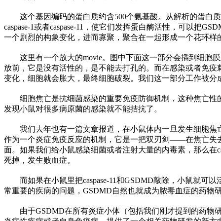
这个基因编码的蛋白质约含500个氨基酸。从解析的蛋白
caspase-1或者caspase-11，使它们发挥蛋白酶活
性
，可以把GS
一个剧烈的构象变化，进而寡聚，聚合在一起形成一个花环样
这里有一个放大的movie。图中下面这一部分会插到细胞膜
放前，它是没有活
性
的，是不能去打孔的。而在感染或者免疫刺
变化，细胞就会胀大，最终细胞破裂。我们这一部分工作被分成两个部
细胞焦亡是抗细菌感染的重要免疫防御机制，这种焦亡
性
发现小鼠对很多病原菌的感染就不能拮抗了。
我们去年也有一篇文章报道，在小鼠体内一旦发生细胞焦
作为一个炎症免疫反应的机制，它是一把双刃剑——在焦亡失
面。如果我们给小鼠感染细菌或者注射大量的内毒素，那么在cas
死掉，发生败血症。
而如果在小鼠里把caspase-11和GSDMD敲除，小鼠就
常重要的疾病的问题，GSDMD自然也就成为脓毒血症的药物
由于GSDMD在所有炎症小体（包括我们刚才提到的药物研