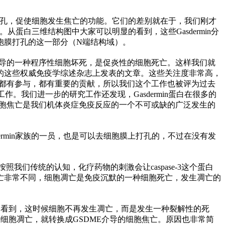
孔，促使细胞发生焦亡的功能。它们的差别就在于，我们刚才
路所活化。从蛋白三维结构图中大家可以明显的看到，这些Gasdermin分
胞膜打孔的这一部分（N端结构域）。
所介导的一种程序
性
细胞坏死，是促炎
性
的细胞死亡。这样我们就
的这些权威免疫学综述杂志上发表的文章。这些关注度非常高，
当中都有参与，都有重要的贡献，所以我们这个工作也被评为过去
作。我们进一步的研究工作还发现，Gasdermin蛋白在很多的
的细胞焦亡是我们机体炎症免疫反应的一个不可或缺的广泛发生的
sdermin家族的一员，也是可以去细胞膜上打孔的，不过在没有发
们传统的认知，化疗药物的刺激会让caspase-3这个蛋白
亡非常不同，细胞凋亡是免疫沉默的一种细胞死亡，发生凋亡的
会看到，这时候细胞不再发生凋亡，而是发生一种裂解
性
的死
se细胞凋亡，就转换成GSDME介导的细胞焦亡。原因也非常简