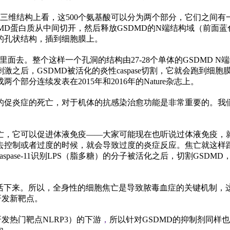
质三维结构上看，这500个氨基酸可以分为两个部分，它们之间
DMD蛋白质从中间切开，然后释放GSDMD的N端结构域（前面
的孔状结构，插到细胞膜上。
里面去。整个这样一个孔洞的结构由27-28个单体的GSDMD 
激之后，GSDMD被活化的炎
性
caspase切割，它就会跑到
分连续发表在2015年和2016年的Nature杂志上。
的促炎症的死亡，对于机体的抗感染治愈功能是非常重要的。我们
亡，它可以促进体液免疫——大家可能现在也听说过体液免疫，
去控制或者过度的时候，就会导致过度的炎症反应。焦亡就这样
pase-11识别LPS（脂多糖）的分子被活化之后，切割GSD
可以活下来。所以，全身
性
的细胞焦亡是导致脓毒血症的关键机制，
研发新靶点。
发热门靶点NLRP3）的下游
，
所以针对GSDMD的抑制剂同样