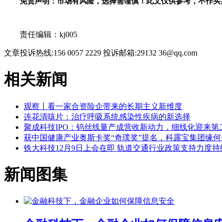
免责声明：市场有风险，选择需谨慎！此文仅供参考，不作买
关键词：
责任编辑：kj005
文章投诉热线:156 0057 2229 投诉邮箱:29132 36@qq.com
相关新闻
观察丨看一家合资险企带来的长期主义新维度
连花清咳片：治疗呼吸系统感染性疾病的新选择
聚成科技IPO：钨丝线量产成营收新动力，细线化迎来第
获中国健康产业奥斯卡奖“奇璞奖”提名，科露宝集团缘
铁大科技12月9日上会在即 轨道交通行业政策支持力度持
新闻图集