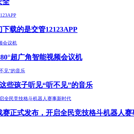
安全
载的是交管12123APP
S 180°超广角智能视频会议机
这些孩子听见“听不见”的音乐
年挑战赛正式发布，开启全民竞技格斗机器人赛