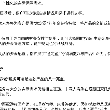
、个
性
化的实际保障需求。
间届满后，客户可以根据自身情况和需求进行选择。
意人寿将为客户提供“意定盈”的年金转换特权，将产品的全部或
，偏向于更自由的财务安排与使用，则可选择同时投保“中意金享
活的资金管理方式，资产规划也将延续终身。
灵活的资金配置，都扩展了“意定盈”的保障能力与产品生命力，
护
悦养老”服务可谓是这款产品的又一亮点。
服务与大众的实际需求仍然相去甚远。中意人寿则在紧跟
国家
政
新迭代。
户匹配远程医疗师、心理咨询师、康养评估师、照护援助师及居
及远程服务，以及更加多元化、个
性
化的选择，形成了覆盖“活力