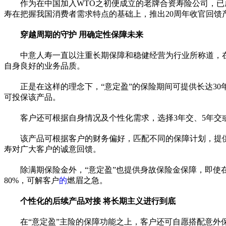
作为在中国加入WTO之初便成立的老牌合资寿险公司，已成
寿在把握我国消费者需求特点的基础上，推出20
周年
收官回馈
穿越周期的守护 用确定
性
保障未来
中意人寿一直以注重长期保障和稳健经营为行业所称道，
自身良好的业务品质。
正是在这样的理念下，“意定盈”的保险期间可提供长达30年
可投保该产品。
客户还可根据自身情况及个
性
化需求，选择3年交、5年交
该产品可根据客户的财务偏好，匹配不同的保障计划，提
寿对广大客户的诚意回馈。
除满期保险金外，“意定盈”也提供身故保险金保障，即
80%，可解客户
的
燃眉之急。
个
性
化的后续产品对接 将长期主义进行到底
在“意定盈”主险的保障功能之上，客户还可自愿搭配意