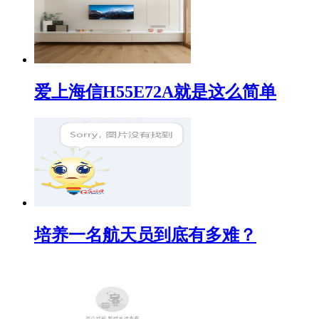
爱上海信H55E72A就是这么简单
培养一名航天员到底有多难？