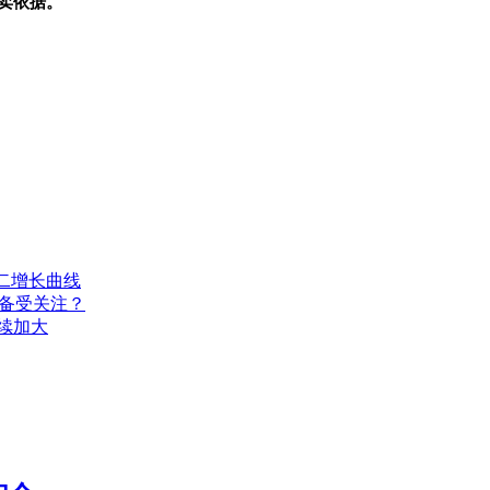
卖依据。
二增长曲线
何备受关注？
续加大