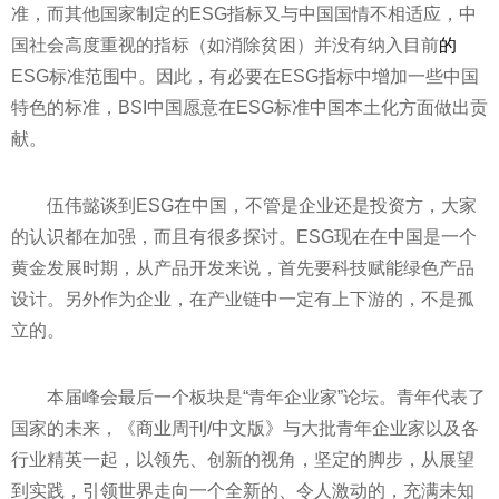
准，而其他
国家
制定的ESG指标又与中国国情不相适应，中
国社会高度重视的指标（如消除贫困）并没有纳入目前
的
ESG标准范围中。因此，有必要在ESG指标中增加一些
中国
特色
的标准，BSI中国愿意在ESG标准中国本土化方面做出贡
献。
伍伟懿谈到ESG在中国，不管是企业还是
投资
方，大家
的认识都在加强，而且有很多探讨。ESG现在在中国是一个
黄金发展时期，从产品开发来说，首先要科技赋能绿色产品
设计。另外作为企业，在产业链中一定有上下游的，不是孤
立的。
本届峰会最后一个板块是“青年企业家”论坛。青年代表了
国家
的未来，《商业周刊/中文版》与大批青年企业家以及各
行业精英一起，以领先、创新的视角，坚定的脚步，从展望
到实践，引领世界走向一个全新的、令人激动的，充满未知