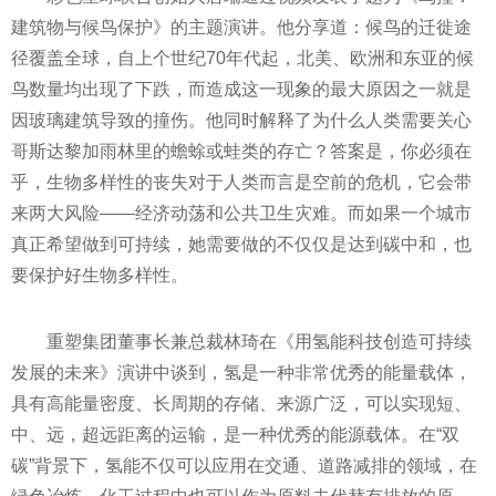
建筑物与候鸟保护》的主题演讲。他分享道：候鸟的迁徙途
径覆盖全球，自上个世纪
70年
代起，北美、欧洲和东亚的候
鸟数量均出现了下跌，而造成这一现象的最大原因之一就是
因玻璃建筑导致的撞伤。他同时解释了为什么人类需要关心
哥斯达黎加雨林里的蟾蜍或蛙类的存亡？答案是，你必须在
乎，生物多样
性
的丧失对于人类而言是空前的
危机
，它会带
来两大风险——经济动荡和公共卫生灾难。而如果一个城市
真正希望做到可持续，她需要做的不仅仅是达到碳中和，也
要保护好生物多样
性
。
重塑集团董事长兼总裁林琦在《用氢能科技创造可持续
发展的未来》演讲中谈到，氢是一种非常优秀的能量载体，
具有高能量密度、长周期的存储、来源广泛，可以实现短、
中、远，超远距离的运输，是一种优秀的能源载体。在“双
碳”背景下，氢能不仅可以应用在交通、道路减排的领域，在