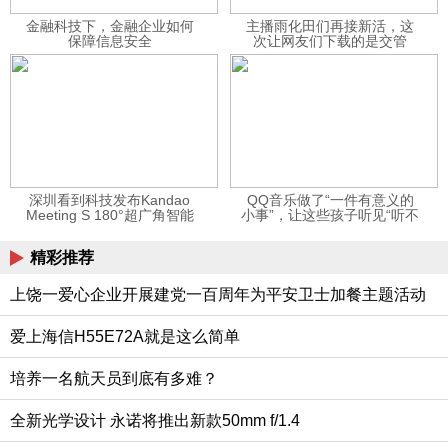
金融科技下，金融企业如何
主播雨化田们再接新活，这
保障信息安全
次让网友们下载的是交管
12123APP
深圳看到科技发布Kandao
QQ音乐做了“一件有意义的
Meeting S 180°超广角智能
小事”，让这些孩子听见“听不
视频会议机
见”的音乐
精彩推荐
上饶一爱心企业开展建党一百周年为平安卫士加餐主题活动
爱上海信H55E72A就是这么简单
培养一名航天员到底有多难？
全新光学设计 永诺将推出新款50mm f/1.4