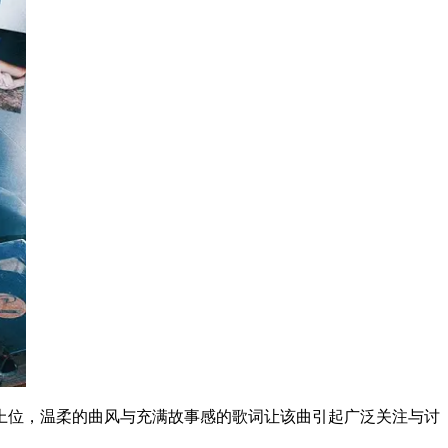
各大新歌榜单上位，温柔的曲风与充满故事感的歌词让该曲引起广泛关注与讨