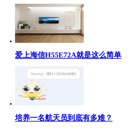
爱上海信H55E72A就是这么简单
培养一名航天员到底有多难？