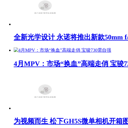
全新光学设计 永诺将推出新款50mm f/1
4月MPV：市场“换血”高端走俏 宝骏7
为视频而生 松下GH5S微单相机开箱