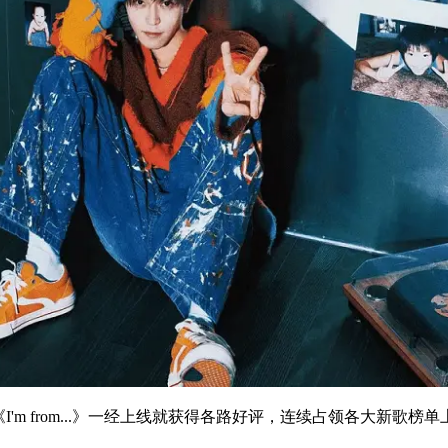
上线。单曲《I'm from...》一经上线就获得各路好评，连续占领