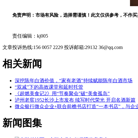
免责声明：市场有风险，选择需谨慎！此文仅供参考，不作买
关键词：
责任编辑：kj005
文章投诉热线:156 0057 2229 投诉邮箱:29132 36@qq.com
相关新闻
深挖陈年白酒价值，“家有老酒”持续赋能陈年白酒市场
“双减”下的高效课堂和延时托管
《超燃美食记2》用“节奏聚会”破“美食孤岛”
泸州老窖1952长沙上市发布 续写时代荣光 开启名酒新篇
微众银行微众企业+联合前檐书店打造“一本书店”，与企
新闻图集