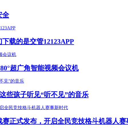
安全
载的是交管12123APP
S 180°超广角智能视频会议机
这些孩子听见“听不见”的音乐
年挑战赛正式发布，开启全民竞技格斗机器人赛