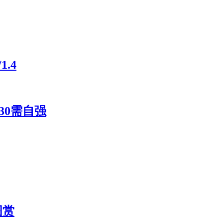
.4
30需自强
图赏