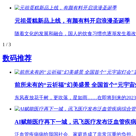
元祖蛋糕新品上线，有颜有料开启浪漫圣诞季
随着文化的发展和融合，国人的饮食习惯也逐渐发生着改
1
/ 3
数码推荐
前所未有的“云祈福”幻美盛景 全国首个“元宇宙
东风夜放花千树，更吹落，星如雨……在即将到来的20
AI赋能医疗再下一城，讯飞医疗发布泛血管疾
泛血管疾病病给我国社会、家庭造成了非常沉重的负担。