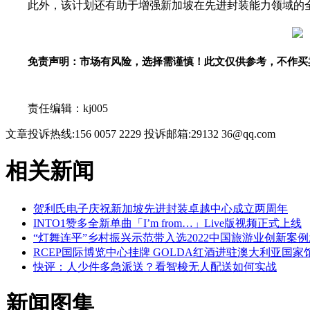
此外，该计划还有助于增强新加坡在先进封装能力领域的
免责声明：市场有风险，选择需谨慎！此文仅供参考，不作买
关键词：
责任编辑：kj005
文章投诉热线:156 0057 2229 投诉邮箱:29132 36@qq.com
相关新闻
贺利氏电子庆祝新加坡先进封装卓越中心成立两周年
INTO1赞多全新单曲「I’m from…」Live版视频正式上线
“灯舞连平”乡村振兴示范带入选2022中国旅游业创新案
RCEP国际博览中心挂牌 GOLDA红酒进驻澳大利亚国家
快评：人少件多急派送？看智梭无人配送如何实战
新闻图集