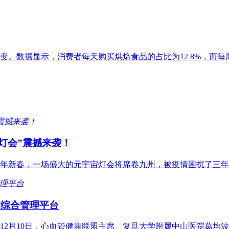
变。数据显示，消费者每天购买烘焙食品的占比为12 8%，而每
灯会”震撼来袭！
23年新春，一场盛大的元宇宙灯会将席卷九州，被疫情困扰了三
病综合管理平台
12月10日，心血管健康联盟主席、复旦大学附属中山医院葛均