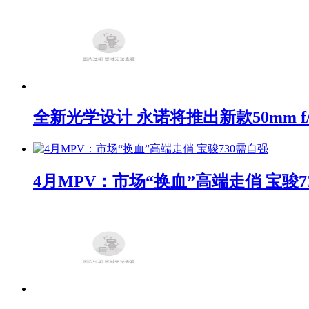
全新光学设计 永诺将推出新款50mm f/1
4月MPV：市场“换血”高端走俏 宝骏7