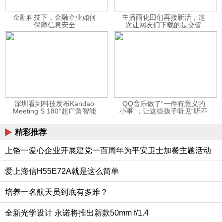
金融科技下，金融企业如何
主播雨化田们再接新活，这
保障信息安全
次让网友们下载的是交管
12123APP
深圳看到科技发布Kandao
QQ音乐做了“一件有意义的
Meeting S 180°超广角智能
小事”，让这些孩子听见“听不
视频会议机
见”的音乐
精彩推荐
上饶一爱心企业开展建党一百周年为平安卫士加餐主题活动
爱上海信H55E72A就是这么简单
培养一名航天员到底有多难？
全新光学设计 永诺将推出新款50mm f/1.4