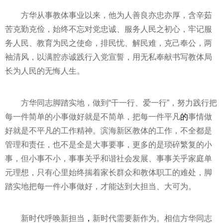
方华从事教体事业以来，他为人善良亦忠亦厚，含辛茹
苦克勤克俭，始终不忘对党忠诚、服务人民之初心，牢记服
务人民、教育为民之使命，排民忧、解民难，克己奉公，两
袖清风，以满腔赤诚践行入党宣誓，用无私奉献书写教体局
长为人民的无悔人生。
方华同志脚踏实地，做到“干一行、爱一行”，努力践行把
每一件简单的小事做好就是不简单，把每一件
平
凡
的
事情做
好就是不
平
凡的工作
精神
。滨海新区教体的工作，不全都是
管理和责任，也不是全是大事要事，更多的是琐碎繁复的小
事，但小事不小，事事关乎和谐社会发展、事事关乎家庭单
元理想，只有心里始终揣着家长群众和教体职工的难处，脚
踏实地把每一件小事做好，才能达到大担当、大可为。
新时代
呼唤新担当
，
新时代
需要新作为。相信方华同志