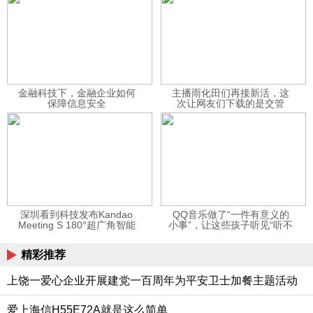
金融科技下，金融企业如何
主播雨化田们再接新活，这
保障信息安全
次让网友们下载的是交管
12123APP
深圳看到科技发布Kandao
QQ音乐做了“一件有意义的
Meeting S 180°超广角智能
小事”，让这些孩子听见“听不
视频会议机
见”的音乐
精彩推荐
上饶一爱心企业开展建党一百周年为平安卫士加餐主题活动
爱上海信H55E72A就是这么简单