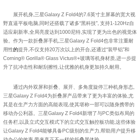
展开机身,三星Galaxy Z Fold4的7.6英寸主屏幕的宽大视
野直逼
平
板电脑,同时还搭载了诸多“黑科技”, 支持1-120Hz自
适应刷新率,全局亮度达到1000尼特,实现了更为出色的视觉体
验。作为一款折叠屏手机,三星Galaxy Z Fold4也非常注重耐
用
性
的
提升,不仅支持20万次以上的开合,还通过“装甲铝”和
Corning® Gorilla® Glass Victus®+玻璃等机身材质,进一步提
升了抗冲击
性
和耐刮擦
性
,让优雅的机身更加持久耐用。
通过内外双屏和折叠、展开、多角度旋停三种机身形态,
三星Galaxy Z Fold4为折叠屏产品带来了更为丰富的体验,尤
其是在生产力方面的高能表现,使其堪称一部可以随身携带的
移动办公利器。三星Galaxy Z Fold4新增了与PC类似布局的
任务栏,以及立式交互模式下的立式交互触控板功能,这些体验
让Galaxy Z Fold4能够具备PC级别的生产力,帮助用户提升移
动办公的效率,带来真正不一样的折叠屏体验。