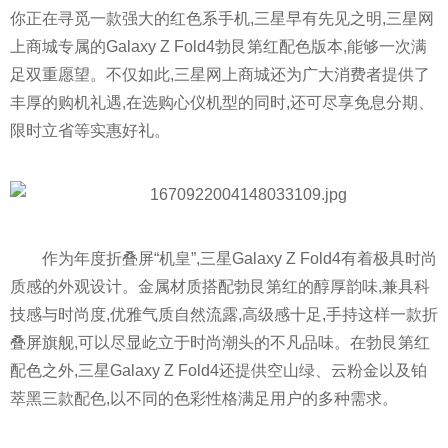
你正在寻觅一款强大的红色系手机,三星早有先见之明,三星网
上商城专属的Galaxy Z Fold4勃艮第红配色版本,能够一次满
足双重愿望。不仅如此,三星网上商城还为广大消费者提供了
丰厚的购机礼遇,在选购心仪机型的同时,还可尽享免息分期、
限时立省等实惠好礼。
作为年度折叠屏“机皇”,三星Galaxy Z Fold4有着极具时尚
质感的外观设计。金属材质搭配勃艮第红的醇厚韵味,兼具科
技感与时尚度,优雅气质自然流露,高级感十足,手持这样一款折
叠屏旗舰,可以尽显屹立于时尚潮头的不凡品味。在勃艮第红
配色之外,三星Galaxy Z Fold4还提供空山绿、云粉金以及铂
萃黑三款配色,以不同的色彩
性
格满足用户的多种需求。