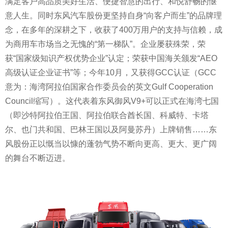
满足客户高品质美好生活、便捷智慧的出行、和悦舒畅的惬
意人生。同时东风汽车股份更坚持自身“向客户而生”的品牌理
念，在多年的深耕之下，收获了400万用户的支持与信赖，成
为商用车市场当之无愧的“第一梯队”。企业屡获殊荣，荣
获“
国家
级知识产权优势企业”认定；荣获中国海关颁发“AEO
高级认证企业证书”等；今年10月，又获得GCC认证（GCC
意为：海湾阿拉伯
国家
合作委员会的英文Gulf Cooperation
Council缩写）。这代表着东风御风V9+可以正式在海湾七国
（即沙特阿拉伯王国、阿拉伯联合酋长国、科威特、卡塔
尔、也门共和国、巴林王国以及阿曼苏丹）上牌销售……东
风股份正以慨当以慷的蓬勃气势不断向更高、更大、更广阔
的舞台不断迈进。