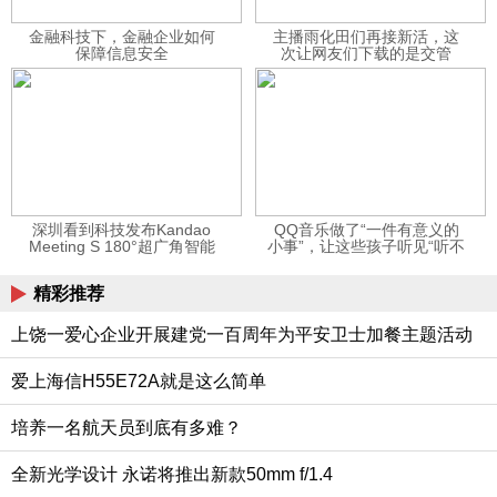
金融科技下，金融企业如何
主播雨化田们再接新活，这
保障信息安全
次让网友们下载的是交管
12123APP
深圳看到科技发布Kandao
QQ音乐做了“一件有意义的
Meeting S 180°超广角智能
小事”，让这些孩子听见“听不
视频会议机
见”的音乐
精彩推荐
上饶一爱心企业开展建党一百周年为平安卫士加餐主题活动
爱上海信H55E72A就是这么简单
培养一名航天员到底有多难？
全新光学设计 永诺将推出新款50mm f/1.4