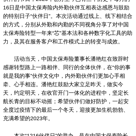
16日是
中国
太保寿险内外勤伙伴互相表达感恩与鼓励
的特别日子“伙伴日”。本次活动通过线上、线下相结合
的方式，分别从外勤和内勤的不同视角分享了对
中国
太保寿险转型一年来“芯”基本法和各种数字化工具
的
助
力，及其在服务客户和工作模式上的转变与成效。
活动当天，
中国
太保寿险董事长潘艳红在致辞时
感谢转型路上
一路
相伴、同行的全体伙伴，在“你的事
就是我的事”伙伴文化中，内外勤伙伴们更加心手相
牵、心手相连。潘艳红鼓励大家立足昨天，做实今
天，约定明天，在收官开门一体化的进程中，坚定长
航长青的目标不动摇；希望伙伴们做好防护，一起安
全度过
疫情
下的最后一个冬天，迎接更加生机勃勃、
充满希望的2023年。
本次“1216伙伴日”的举办
，
是在
中国
太保寿险长