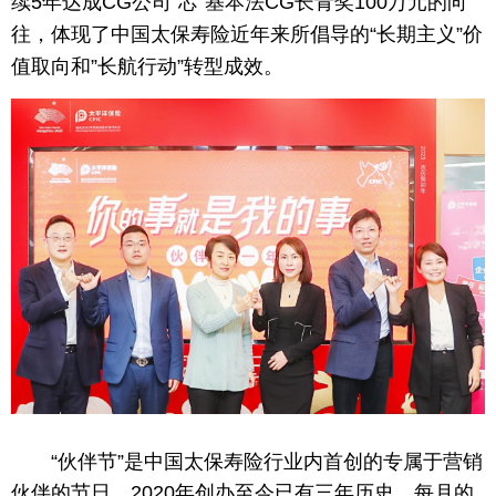
续5年达成CG公司“芯”基本法CG长青奖100万元的向
往，体现了
中国
太保寿险
近年来所倡导的“长期主义”价
值取向和”长航行动”转型成效。
“伙伴节”是
中国
太保寿险行业内首创的专属于营销
伙伴的节日，2020年创办至今已有三年历史，每月的