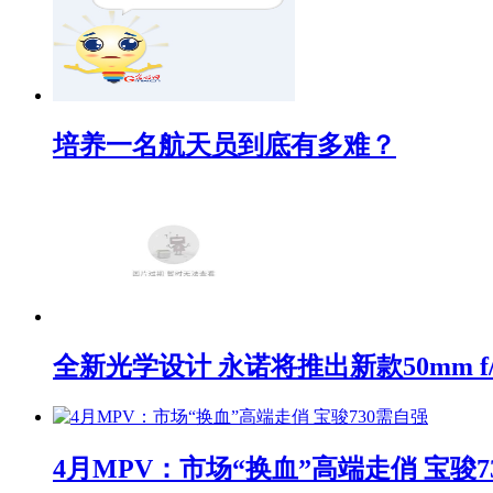
培养一名航天员到底有多难？
全新光学设计 永诺将推出新款50mm f/1
4月MPV：市场“换血”高端走俏 宝骏7