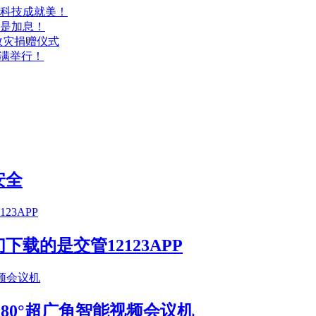
科技成就美！
是加息！
救灾捐赠仪式
圆满举行！
安全
载的是交管12123APP
S 180°超广角智能视频会议机