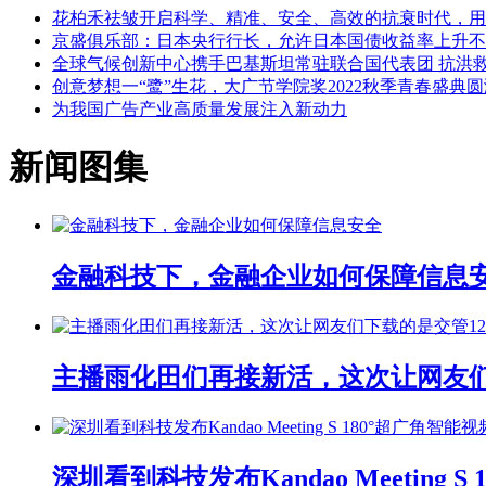
花柏禾祛皱开启科学、精准、安全、高效的抗衰时代，用
京盛俱乐部：日本央行行长，允许日本国债收益率上升不
全球气候创新中心携手巴基斯坦常驻联合国代表团 抗洪
创意梦想一“鹭”生花，大广节学院奖2022秋季青春盛典
为我国广告产业高质量发展注入新动力
新闻图集
金融科技下，金融企业如何保障信息
主播雨化田们再接新活，这次让网友们下
深圳看到科技发布Kandao Meeting 