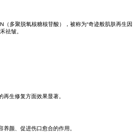
RN（多聚脱氧核糖核苷酸），被称为“奇迹般肌肤再生因
禾祛皱。
的再生修复方面效果显著。
容养颜、促进伤口愈合的作用。