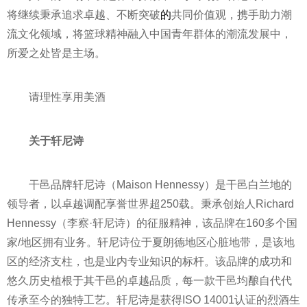
将继续秉承追求卓越、不断突破
的
共同价值观，携手助力潮
流文化领域，将篮球
精神
融入中国青年群体的潮流发展中，
所爱之处皆是主场。
请理
性
享用美酒
关于轩尼诗
干邑品牌轩尼诗（Maison Hennessy）是干邑白兰地的
领导者，以卓越调配享誉世界超250载。秉承创始人Richard
Hennessy（李察·轩尼诗）的征服
精神
，该品牌在160多个
国
家
/地区拥有业务。轩尼诗位于夏朗德地区心脏地带，是该地
区的经济支柱，也是业内专业知识的标杆。该品牌的成功和
悠久历史植根于其干邑的卓越品质，每一款干邑均酿自代代
传承至今的独特工艺。轩尼诗是获得ISO 14001认证的烈酒生