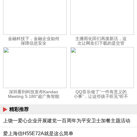
金融科技下，金融企业如何
主播雨化田们再接新活，这
保障信息安全
次让网友们下载的是交管
12123APP
深圳看到科技发布Kandao
QQ音乐做了“一件有意义的
Meeting S 180°超广角智能
小事”，让这些孩子听见“听不
视频会议机
见”的音乐
精彩推荐
上饶一爱心企业开展建党一百周年为平安卫士加餐主题活动
爱上海信H55E72A就是这么简单