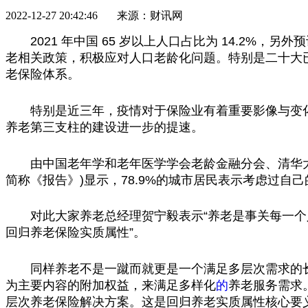
2022-12-27 20:42:46 来源：财讯网
2021 年
中国
65 岁以上人口占比为 14.2%，另外
老相关政策，积极应对人口老龄化问题。特别是
二十
大
老保险体系。
特别是
近
三年，
疫情
对于保险业有着
重要
影像与变
养老第三支柱的建设进一步的提速。
由
中国
老年学和老年医学学会老龄
金融
分会、清华
简称《报告》)显示，78.9%的城市居民表示考虑过自己
对此大家养老
总
经理贺宁毅表示“养老是事关每一
回归养老保险实质属
性
”。
同样养老不是一蹴而就更是一个满足多层次需求的
为主要内容的附加权益，来满足多样化
的
养老服务需求
层次养老保险解决方案。这是回归养老实质属
性
核心要