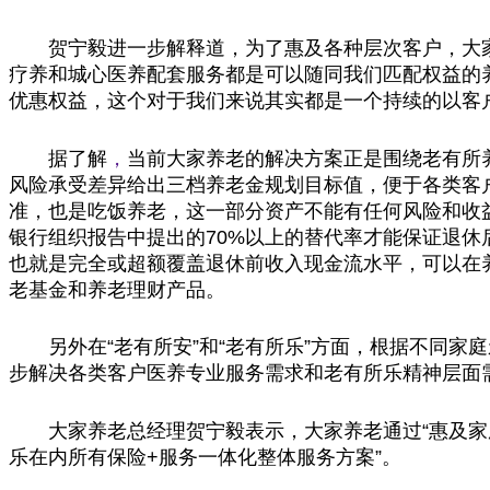
贺宁毅进一步解释道，为了惠及各种层次客户，大
疗养和城心医养配套服务都是可以随同我们匹配权益的
优惠权益，这个对于我们来说其实都是一个持续的以客
据了解
，
当前大家养老的解决方案正是围绕老有所
风险承受差异给出三档养老金规划目标值，便于各类客
准，也是吃饭养老，这一部分资产不能有任何风险和
收
银行组织报告中
提出
的70%以上的替代率才能保证退休
也就是完全或超额覆盖退休前收入现金流水
平
，可以在
老
基金
和养老
理财
产品。
另外在“老有所安”和“老有所乐”方面，根据不同
步解决各类客户医养专业服务需求和老有所乐
精神
层面
大家养老
总
经理贺宁毅表示，大家养老通过“惠及家
乐在内所有保险+服务一体化整体服务方案”。