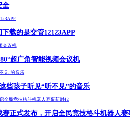
安全
载的是交管12123APP
S 180°超广角智能视频会议机
这些孩子听见“听不见”的音乐
年挑战赛正式发布，开启全民竞技格斗机器人赛