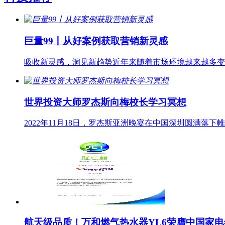
巨量99丨从好案例获取营销新灵感
吸收新灵感，洞见新趋势近年来随着市场环境越来越多变
世界投资大师罗杰斯向梅校长学习冥想
2022年11月18日，罗杰斯亚洲晚宴在中国深圳圆满
航天级品质！万和燃气热水器YL6荣膺中国家电