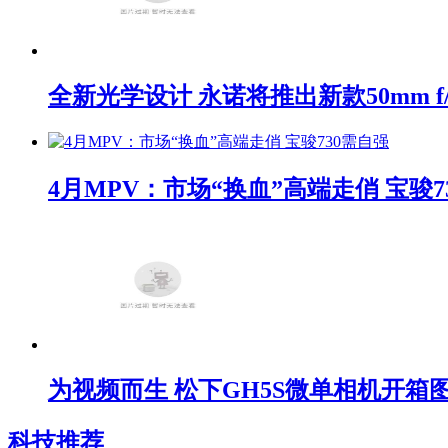
全新光学设计 永诺将推出新款50mm f/1
4月MPV：市场“换血”高端走俏 宝骏7
为视频而生 松下GH5S微单相机开箱
科技推荐