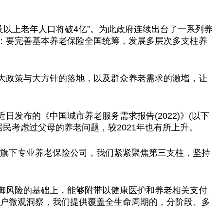
岁及以上老年人口将破4亿”。为此
政府
连续出
台
了一系列养
：要完善基本养老保险全国统筹，发展多层次多支柱养
大政策与大方针的落地，以及群众养老需求的激增，让
近
日发布的《
中国
城市养老服务需求报告(2022)》(以下
市居民考虑过父母的养老问题，较2021年也有所上升。
团旗下专业养老保险公司，我们紧紧聚焦第三支柱，坚持
御风险的基础上，能够附带以健康医护和养老相关支付
户
微
观洞察，我们提供覆盖全生命周期的，分阶段、多