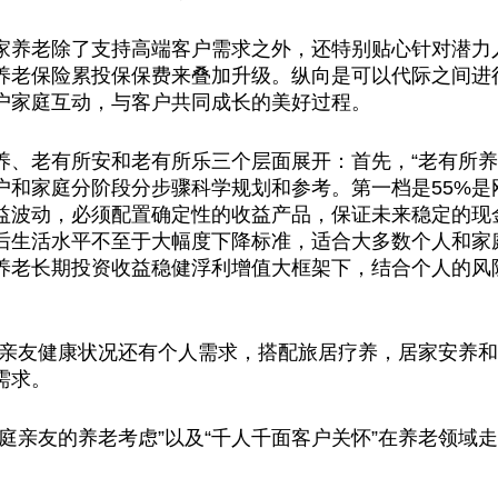
家养老除了支持高端客户需求之外，还特别贴心针对潜力
养老保险累投保保费来叠加升级。纵向是可以代际之间进
户家庭互动，与客户共同成长的美好过程。
养、老有所安和老有所乐三个层面展开：首先，“老有所养
户和家庭分阶段分步骤科学规划和参考。第一档是55%是
益
波动，必须配置确定
性
的
收益
产品，保证未来稳定的现
后生活水
平
不至于大幅度下降标准，适合大多数个人和家
养老长期
投资
收益
稳健浮利增值大框架下，结合个人的风
家庭亲友健康状况还有个人需求，搭配旅居疗养，居家安养
需求。
庭亲友的养老考虑”以及“千人千面客户关怀”在养老领域