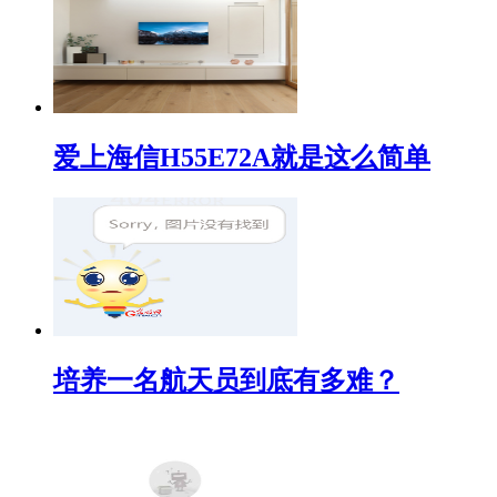
爱上海信H55E72A就是这么简单
培养一名航天员到底有多难？