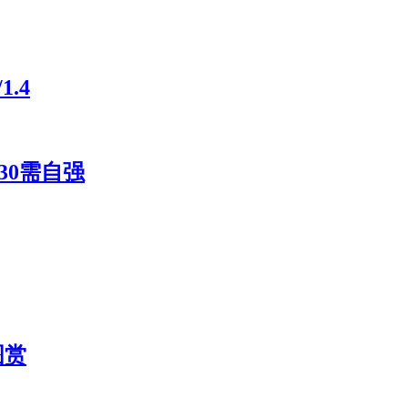
.4
30需自强
图赏