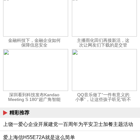
金融科技下，金融企业如何
主播雨化田们再接新活，这
保障信息安全
次让网友们下载的是交管
12123APP
深圳看到科技发布Kandao
QQ音乐做了“一件有意义的
Meeting S 180°超广角智能
小事”，让这些孩子听见“听不
视频会议机
见”的音乐
精彩推荐
上饶一爱心企业开展建党一百周年为平安卫士加餐主题活动
爱上海信H55E72A就是这么简单