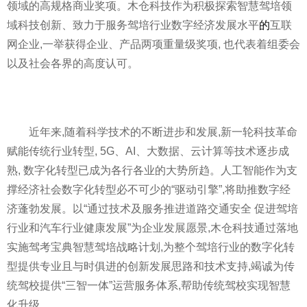
领域的高规格商业奖项。木仓科技作为积极探索智慧驾培领
域科技创新、致力于服务驾培行业数字经济发展水
平
的
互联
网企业,一举获得企业、产品两项重量级奖项, 也代表着组委会
以及社会各界的高度认可。
近
年来,随着科学技术的不断进步和发展,新一轮科技革命
赋能传统行业转型, 5G、AI、大数据、云计算等技术逐步成
熟, 数字化转型已成为各行各业的大势所趋。人工智能作为支
撑经济社会数字化转型必不可少的“驱动引擎”,将助推数字经
济蓬勃发展。以“通过技术及服务推进道路交通安全 促进驾培
行业和汽车行业健康发展”为企业发展愿景,木仓科技通过落地
实施驾考宝典智慧驾培战略计划,为整个驾培行业的数字化转
型提供专业且与时俱进的创新发展思路和技术支持,竭诚为传
统驾校提供“三智一体”运营服务体系,帮助传统驾校实现智慧
化升级。