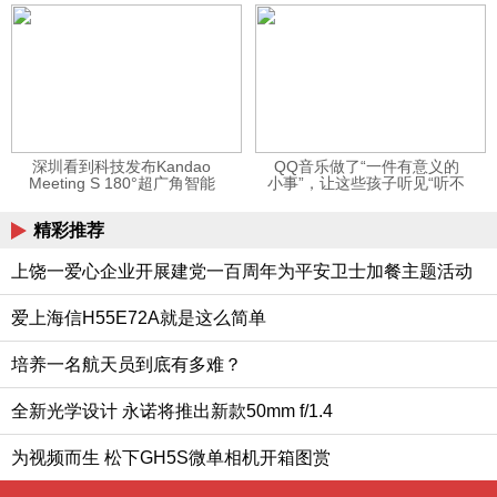
12123APP
深圳看到科技发布Kandao
QQ音乐做了“一件有意义的
Meeting S 180°超广角智能
小事”，让这些孩子听见“听不
视频会议机
见”的音乐
精彩推荐
上饶一爱心企业开展建党一百周年为平安卫士加餐主题活动
爱上海信H55E72A就是这么简单
培养一名航天员到底有多难？
全新光学设计 永诺将推出新款50mm f/1.4
为视频而生 松下GH5S微单相机开箱图赏