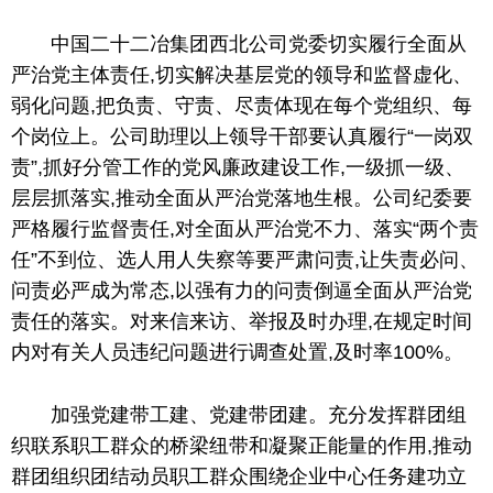
中国
二十
二冶集团西北公司党委切实履行全面从
严治党主体责任,切实解决基层党的领导和监督虚化、
弱化问题,把负责、守责、尽责体现在每个党组织、每
个岗位上。公司助理以上领导干部要认真履行“一岗双
责”,抓好分管工作的党风廉政建设工作,一级抓一级、
层层抓落实,推动全面从严治党落地生根。公司纪委要
严格履行监督责任,对全面从严治党不力、落实“两个责
任”不到位、选人用人失察等要严肃问责,让失责必问、
问责必严成为常态,以强有力的问责倒逼全面从严治党
责任的落实。对来信来访、举报及时办理,在规定时间
内对有关人员违纪问题进行调查处置,及时率100%。
加强党建带工建、党建带团建。充分发挥群团组
织联系职工群众
的
桥梁纽带和凝聚正能量的作用,推动
群团组织团结动员职工群众围绕企业中心任务建功立