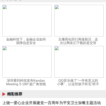
金融科技下，金融企业如何
主播雨化田们再接新活，这
保障信息安全
次让网友们下载的是交管
12123APP
深圳看到科技发布Kandao
QQ音乐做了“一件有意义的
Meeting S 180°超广角智能
小事”，让这些孩子听见“听不
视频会议机
见”的音乐
精彩推荐
上饶一爱心企业开展建党一百周年为平安卫士加餐主题活动