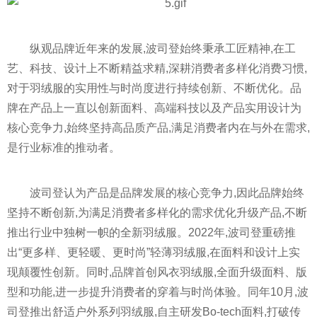
纵观品牌
近
年来的发展,波司登始终秉承工匠
精神
,在工
艺、科技、设计上不断精益求精,深耕消费者多样化消费
习
惯,
对于羽绒服的实用
性
与时尚度进行持续创新、不断优化。品
牌在产品上一直以创新面料、高端科技以及产品实用设计为
核心竞争力,始终坚持高品质产品,满足消费者内在与外在需求,
是行业标准的推动者。
波司登认为产品是品牌发展的核心竞争力,因此品牌始终
坚持不断创新,为满足消费者多样化的需求优化升级产品,不断
推出行业中独树一帜的全新羽绒服。2022年,波司登重磅推
出“更多样、更轻暖、更时尚”轻薄羽绒服,在面料和设计上实
现颠覆
性
创新。同时,品牌首创风衣羽绒服,全面升级面料、版
型和功能,进一步提升消费者的穿着与时尚体验。同年10月,波
司登推出舒适户外系列羽绒服,自主研发Bo-tech面料,打破传