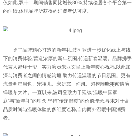
仅如此,双十二期间销售同比增长80%,持续稳居各个
平
台第一
的佳绩,体现品牌所获得的消费者认可度。
除了品牌精心打造的新年礼,波司登进一步优化线上与线
下的消费体验,营造浓厚的新年氛围,传递新春温暖。品牌携手
代言人易烊千玺、实力演员朱亚文呈上新年暖心祝福,以此加
深与消费者之间的情感沟通,助力传递温暖的节日氛围。更有
流量明星周也、宋祖儿、宋妍霏、许凯、超模雎晓雯倾情演
绎暖冬大片。一直以来,波司登致力于延续“温暖中
国家
庭”与“新年礼”的理念,坚持“传递温暖”的价值理念,寻求对于高
品质时尚与温暖体验的多维度诠释,自内而外温暖中国消费
者。