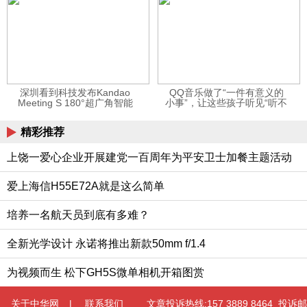
深圳看到科技发布Kandao
QQ音乐做了“一件有意义的
Meeting S 180°超广角智能
小事”，让这些孩子听见“听不
视频会议机
见”的音乐
精彩推荐
上饶一爱心企业开展建党一百周年为平安卫士加餐主题活动
爱上海信H55E72A就是这么简单
培养一名航天员到底有多难？
全新光学设计 永诺将推出新款50mm f/1.4
为视频而生 松下GH5S微单相机开箱图赏
关于中华网
|
联系我们
文章投诉热线:157 3889 8464 投诉邮