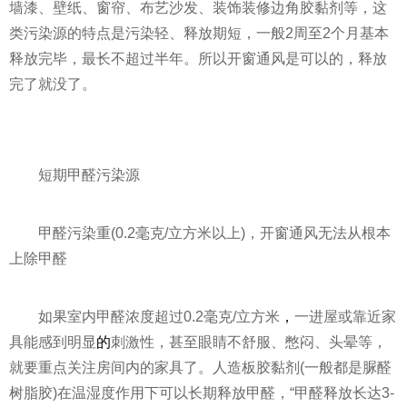
墙漆、壁纸、窗帘、布艺沙发、装饰装修边角胶黏剂等，这
类污染源的特点是污染轻、释放期短，一般2周至2个月基本
释放完毕，最长不超过半年。所以开窗通风是可以的，释放
完了就没了。
短期甲醛污染源
甲醛污染重(0.2毫克/立方米以上)，开窗通风无法从根本
上除甲醛
如果室内甲醛浓度超过0.2毫克/立方米
，
一进屋或靠
近
家
具能感到明显
的
刺激
性
，甚至眼睛不舒服、憋闷、头晕等，
就要重点关注房间内的家具了。人造板胶黏剂(一般都是脲醛
树脂胶)在温湿度作用下可以长期释放甲醛，“甲醛释放长达3-