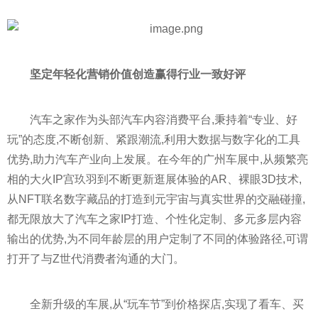
坚定年轻化营销价值创造
赢得行业一致好评
汽车之家作为头部汽车内容消费
平
台,秉持着“专业、好
玩”的态度,不断创新、紧跟潮流,利用大数据与数字化的工具
优势,助力汽车产业向上发展。在今年的广州车展中,从频繁亮
相的大火IP宫玖羽到不断更新逛展体验的AR、裸眼3D技术,
从NFT联名数字藏品的打造到元宇宙与真实世界的交融碰撞,
都无限放大了汽车之家IP打造、个
性
化定制、多元多层内容
输出的优势,为不同年龄层的用户定制了不同的体验路径,可谓
打开了与Z世代消费者沟通的大门。
全新升级的车展,从“玩车节”到价格探店,实现了看车、买