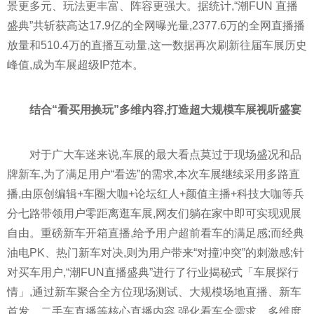
景更多元、玩法更丰富、阵容更强大。据统计,“潮FUN 直播
盛典”共斩获高达17.9亿的全网曝光量,2377.6万的全网直播播
放量和510.4万的直播互动量,这一数据再次刷新往届车展历史
峰值,成为车展超级IP范本。
结合“看买用换玩”多维内容,打造超大规模车展视听盛宴
对于广大车迷来说,车展的最大看点莫过于现场盛况和品
牌新车,为了满足用户“看选”的需求,本次车展继续采用多路直
播,由原创编辑+车圈大咖+论坛红人+颜值主播+科技大咖等兵
分七路带领用户零距离逛车展,网友们躺在家中即可实现观展
自由。重磅新车开箱直播,给予用户超前看车的满足感;而经典
油电
PK
、热门新车对决,则为用户带来“对撞冲突”的刺激感;针
对买车用户,“潮FUN直播盛典”进行了行业揭秘式「车展探行
情」,通过新车聚合全方位现场测试、大规模场地直播、新车
首发、二手车直播等核心直播内容,强化看车全需求。多维度