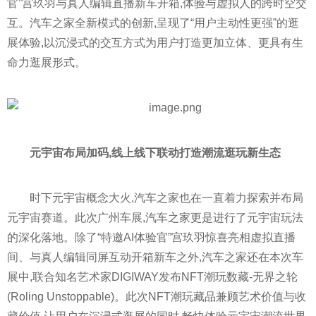
官”宫玖羽与真人编辑直播新车开箱,体验与虚拟人的跨时空交
互。汽车之家全新模式的创新,呈现了“用户主动
性
更强”的逛
展体验,以沉浸式的交互方式为用户打造更加立体、更具有生
命力逛展形式。
元宇宙布局加码,线上线下联动打造潮流逛玩新生态
时下元宇宙概念大火,汽车之家也在一直着力探索并布局
元宇宙赛道。此次广州车展,汽车之家更是进行了元宇宙玩法
的深化落地。除了“特邀AI体验官”宫玖羽惊喜亮相虚拟直播
间、与真人编辑同屏互动开箱新车之外,汽车之家还在本次车
展中,联合知名艺术家DIGIWAY发布NFT潮玩数藏-无界之轮
(Roling Unstoppable)。此次NFT潮玩藏品兼顾艺术价值与收