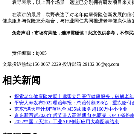
袁野表示，以上四个场景，远盟已分别拥有研发项目来支
在演讲的最后，袁野表达了对老年健康保险创新发展的信
健康服务与保险充分融合，与行业同仁共同推进老年健康保险的
免责声明：市场有风险，选择需谨慎！此文仅供参考，不作买
关键词：
责任编辑：kj005
文章投诉热线:156 0057 2229 投诉邮箱:29132 36@qq.com
相关新闻
探索老年健康险发展丨远盟立足医疗健康服务，破解老年
平安人寿发布2022理赔年报：总赔付额398亿，重疾赔
京东“满天星计划”落地全国35城 服务超160万中小企业
京东新百货2023年货节进入高潮期 红色商品TOP10省份
2022中国（天津）工业APP创新应用大赛圆满结束