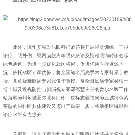
漳州家门口挂眼科名医“专家号”
此外，漳州芗城爱尔眼科门诊还将开展视觉训练、干眼
诊疗、眼外伤、视网膜脱离等眼科急诊及疑难眼病转诊会诊
绿色通道。为进一步优化就医格局，促进优质医疗资源下
沉，依托省区专家优势，将全国知名屈光手术专家翁景宁教
授、儿童疑难眼病专家张俊华教授、复杂眼底病专家吴松一
博士以及
近
视防控与斜弱视专家郑彩慧主任的爱尔名医工作
站落地漳州芗城爱尔眼科门诊，这标志着福泉漳三城特色紧
密型的眼科医共体建设又迈出了重要一步，将助推区域眼科
诊疗水
平
有力提升。
关键是，这意味着漳州芗城爱尔眼科门诊将共享爱尔眼