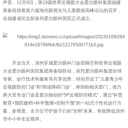
声音。12月9日，第19届世界
近
视眼大会爱尔眼科集团福建
筹备组借着第六届海丝眼视光与儿童眼病高峰论坛的召开，
在福建省区总部泉州爱尔眼科医院正式成立。
开业当天，漳州芗城爱尔眼科门诊部隔空和世界
近
视眼
大会爱尔眼科医院集团筹备组联动，依托爱尔眼科集团全球
专家、诊疗技术和服务等共享优势，特别开设了“儿童青少年
近
视眼防控门诊”和“阅读障碍门诊”，将协助相关部门，借力
两大亚专业门诊及爱尔独创的“5P
近
视防控模式”，通过“科普
教育+预防
建档
+科学预测+控制干预”的一站式个
性
化诊疗方
案，多维度、全方位守护孩子们的“光明”未来，有效降低漳州
市中小学生
近
视率。