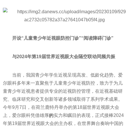
开设“儿童青少年
近
视眼防控门诊”“阅读障碍门诊”
与2024年第19届世界
近
视眼大会隔空联动同频共振
当前，我国青少年学生
近
视呈现高发、低龄化趋势。爱
尔眼科多年来一直聚焦于儿童青少年
近
视防控，致力于为儿
童青少年
近
视患者提供专业的
近
视防控管理，在
近
视基础研
究、临床研究和交叉创新等诸多领域取得了系列学术成果。
今年9月7日，在荷兰鹿特丹举办的第18届世界
近
视眼大会
上，爱尔眼科凭借雄厚
的
实力和瞩目的表现，正式接棒2024
年第19届世界
近
视眼大会的主办权，在世界舞台奏响中国的