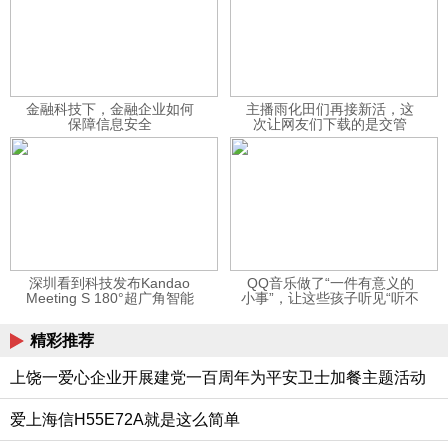
金融科技下，金融企业如何
主播雨化田们再接新活，这
保障信息安全
次让网友们下载的是交管
12123APP
深圳看到科技发布Kandao
QQ音乐做了“一件有意义的
Meeting S 180°超广角智能
小事”，让这些孩子听见“听不
视频会议机
见”的音乐
精彩推荐
上饶一爱心企业开展建党一百周年为平安卫士加餐主题活动
爱上海信H55E72A就是这么简单