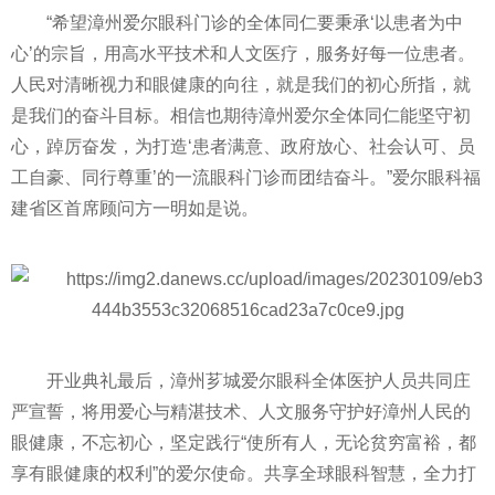
“希望漳州爱尔眼科门诊的全体同仁要秉承‘以患者为中
心’的宗旨，用高水
平
技术和人文医疗，服务好每一位患者。
人民对清晰视力和眼健康的向往，就是我们的初心所指，就
是我们的奋斗目标。相信也期待漳州爱尔全体同仁能坚守初
心，踔厉奋发，为打造‘患者满意、政府放心、社会认可、员
工自豪、同行尊重’的一流眼科门诊而团结奋斗。”爱尔眼科福
建省区首席顾问方一明如是说。
开业典礼最后，漳州芗城爱尔眼科全体医护人员共同庄
严宣誓，将用爱心与精湛技术、人文服务守护好漳州人民的
眼健康，
不忘初
心
，坚定践行“使所有人，无论贫穷富裕，都
享有眼健康的权利”的爱尔使命。共享全球眼科智慧，全力打