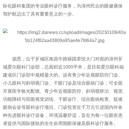
际化眼科集团的专业眼科诊疗服务，为漳州民众的眼健康保
驾护航迈出了具有重要意义的一步。
据悉，位于芗城区南昌中路丽园君悦大门对面的漳州芗
城爱尔眼科门诊部，总面积
近
1000
平
米，是目前爱尔眼科福
建省区门诊部中规模最大的。设有青少年
近
视眼防控门诊、
小儿眼科与斜弱视门诊、干眼门诊及综合眼病门诊，可全面
开展医学验光配镜、青少年
近
视眼防控、斜弱视矫治、视觉
功能障碍与双眼视觉训练、干眼诊疗、综合眼病检查、疑难
眼病会诊等眼科诊疗项目。门诊
投资
近
千万元引进国内外各
种先进眼科诊疗设备，环境温馨舒适，旨在为每一位眼疾患
者提供与国际接轨的全生命周期眼保健及眼科诊疗服务。