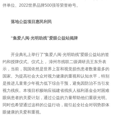
伴单位、2022世界品牌500强等荣誉称号。
落地公益项目惠民利民
“集爱八闽·光明助残”爱眼公益站揭牌
开业典礼上举行了“集爱八闽·光明助残”爱眼公益站的签
约和授牌仪式。仪式上， 漳州市残联二级调研员王东升表
示，当前，我国依然是世界上盲和视觉损伤患者数量最多的
国家
。为提高社会大众对视力健康的重视和认知水
平
，特别
是推进儿童青少年视力低下综合干预，避免因防治不当引发
视力残疾。本项目积极响应福建省残疾人福利
基金
会对困难
眼病患者的关爱计划，通过公益的力量帮助他们重获光明。
同时也希望通过这样的公益行动，能引起全社会对弱势群体
眼健康的关爱和重视。