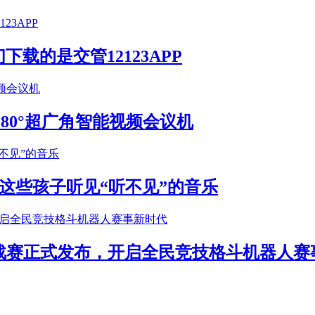
载的是交管12123APP
S 180°超广角智能视频会议机
这些孩子听见“听不见”的音乐
年挑战赛正式发布，开启全民竞技格斗机器人赛