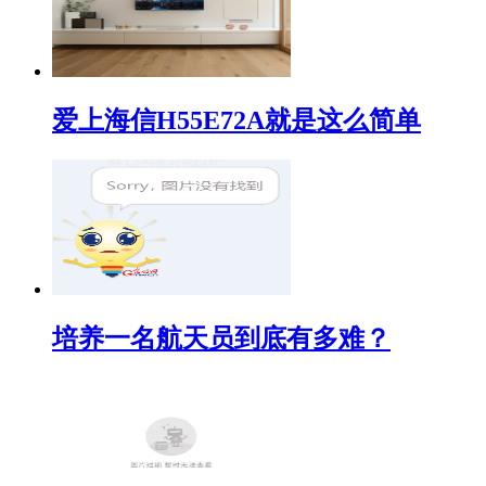
爱上海信H55E72A就是这么简单
培养一名航天员到底有多难？