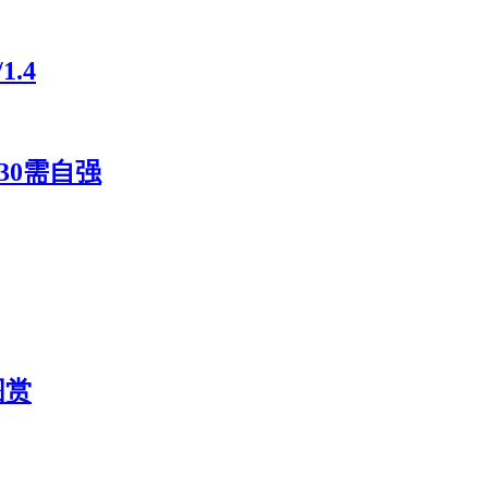
.4
30需自强
图赏