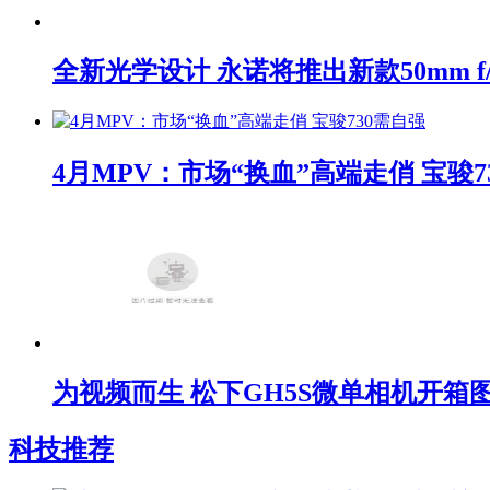
全新光学设计 永诺将推出新款50mm f/1
4月MPV：市场“换血”高端走俏 宝骏7
为视频而生 松下GH5S微单相机开箱
科技推荐