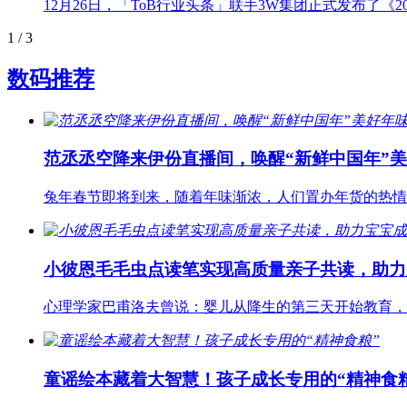
12月26日，「ToB行业头条」联手3W集团正式发布了《
1
/ 3
数码推荐
范丞丞空降来伊份直播间，唤醒“新鲜中国年”
兔年春节即将到来，随着年味渐浓，人们置办年货的热情逐
小彼恩毛毛虫点读笔实现高质量亲子共读，助力
心理学家巴甫洛夫曾说：婴儿从降生的第三天开始教育，
童谣绘本藏着大智慧！孩子成长专用的“精神食