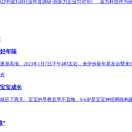
2022中国ToB行业年度调研·创新力企业TOP30》，嘉为科技
美好年味
渐高涨。2023年1月7日下午4时左右，来伊份新年星友会暨
宝宝成长
就迟了两天。宝宝的早教宜早不宜晚，0-6岁是宝宝神经网络构
粮”