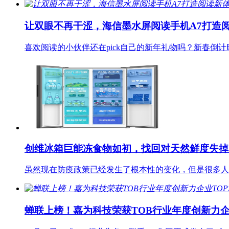
让双眼不再干涩，海信墨水屏阅读手机A7打造
喜欢阅读的小伙伴还在pick自己的新年礼物吗？新春倒
创维冰箱巨能冻食物如初，找回对天然鲜度失掉
虽然现在防疫政策已经发生了根本性的变化，但是很多人
蝉联上榜！嘉为科技荣获TOB行业年度创新力企业