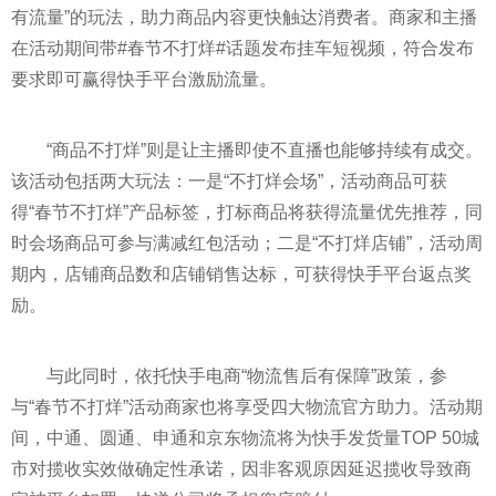
有流量”的玩法，助力商品内容更快触达消费者。商家和主播
在活动期间带#春节不打烊#话题发布挂车短视频，符合发布
要求即可赢得快手
平
台激励流量。
“商品不打烊”则是让主播即使不直播也能够持续有成交。
该活动包括两大玩法：一是“不打烊会场”，活动商品可获
得“春节不打烊”产品标签，打标商品将获得流量优先推荐，同
时会场商品可参与满减红包活动；二是“不打烊店铺”，活动周
期内，店铺商品数和店铺销售达标，可获得快手
平
台返点奖
励。
与此同时，依托快手电商“物流售后有保障”政策，参
与“春节不打烊”活动商家也将享受四大物流官方助力。活动期
间，中通、圆通、申通和京东物流将为快手发货量TOP 50城
市对揽收实效做确定
性
承诺，因非客观原因延迟揽收导致商