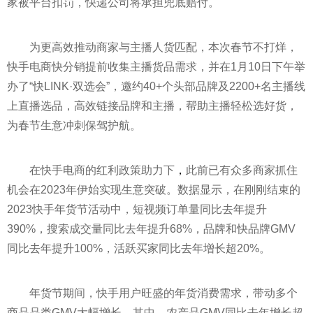
家被
平
台扣罚，快递公司将承担兜底赔付。
为更高效推动商家与主播人货匹配，本次春节不打烊，
快手电商快分销提前收集主播货品需求，并在1月10日下午举
办了“快LINK·双选会”，邀约40+个头部品牌及2200+名主播线
上直播选品，高效链接品牌和主播，帮助主播轻松选好货，
为春节生意冲刺保驾护航。
在快手电商的红利政策助力下
，
此前已有众多商家抓住
机会在2023年伊始实现生意突破。数据显示，在刚刚结束的
2023快手年货节活动中，短视频订单量同比去年提升
390%，搜索成交量同比去年提升68%，品牌和快品牌GMV
同比去年提升100%，活跃买家同比去年增长超20%。
年货节期间，快手用户旺盛的年货消费需求，带动多个
商品品类GMV大幅增长。其中，农产品GMV同比去年增长超