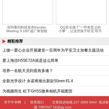
深圳看到科技发布Kandao
QQ音乐做了“一件有意义的
Meeting S 180°超广角智能
小事”，让这些孩子听见“听不
视频会议机
见”的音乐
精彩推荐
上饶一爱心企业开展建党一百周年为平安卫士加餐主题活动
爱上海信H55E72A就是这么简单
培养一名航天员到底有多难？
全新光学设计 永诺将推出新款50mm f/1.4
为视频而生 松下GH5S微单相机开箱图赏
关于中华网
|
联系我们
文章投诉热线:157 3889 8464 投诉邮
箱:7983347 16@qq.com