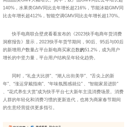
140%，水果类GMV同比去年增长超216%，节能冰箱GMV同
比去年增长超412%，智能空调GMV同比去年增长超170%。
快手电商联合壁虎看看发布的《2023快手电商年货消费
洞察报告》显示，2023快手年货节期间，90后、95后与00后
的新增用户数量占
平
台新电商买家总数
的
51.2%，成为用户
增长的中坚力量，
平
台用户结构呈年轻化趋势。
同时，“礼盒大比拼”、“潮人出街美学”、“舌尖上的新
年”、“涨运穿戴指南”、“年味氛围感就位” 、“智能家居进阶”
、“花式养生大赏”成为快手
平
台七大新年主流消费场景。消费
人群的年轻化和消费
习
惯的更新迭代，也将为商家春节期间
的生意经营提供更多指引。