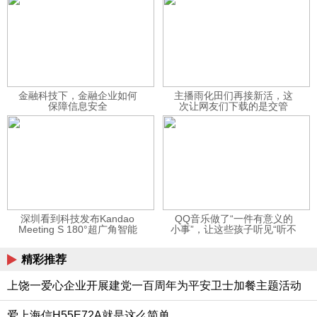
金融科技下，金融企业如何
主播雨化田们再接新活，这
保障信息安全
次让网友们下载的是交管
12123APP
深圳看到科技发布Kandao
QQ音乐做了“一件有意义的
Meeting S 180°超广角智能
小事”，让这些孩子听见“听不
视频会议机
见”的音乐
精彩推荐
上饶一爱心企业开展建党一百周年为平安卫士加餐主题活动
爱上海信H55E72A就是这么简单