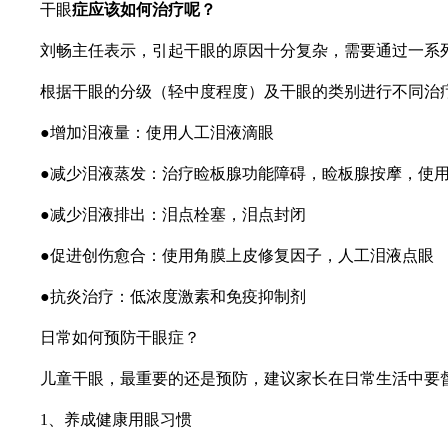
干眼
症应该
如何治疗
呢
？
刘畅主任表示，引起干眼的原因十分复杂，需要通过一系
根据干眼的分级（轻中度程度）及干眼的类别进行不同治
●增加泪液量：使用人工泪液滴眼
●减少泪液蒸发：治疗睑板腺功能障碍，睑板腺按摩，使
●减少泪液排出：泪点栓塞，泪点封闭
●促进创伤愈合：使用角膜上皮修复因子，人工泪液点眼
●抗炎治疗：低浓度激素和免疫抑制剂
日常如何预防干眼症？
儿童干眼，最重要的还是预防，建议家长在日常生活中要
1、养成健康用眼
习
惯