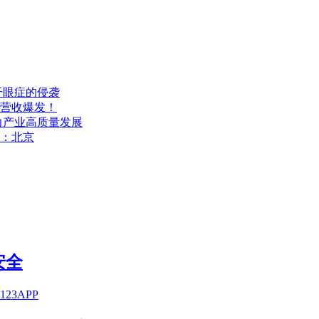
干眼症的侵袭
年营收爆发！
力产业高质量发展
站：北京
安全