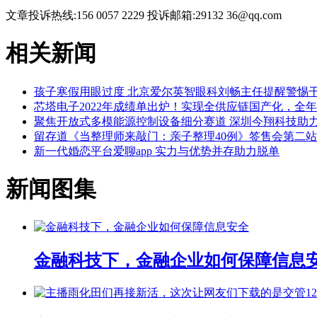
文章投诉热线:156 0057 2229 投诉邮箱:29132 36@qq.com
相关新闻
孩子寒假用眼过度 北京爱尔英智眼科刘畅主任提醒警惕
芯塔电子2022年成绩单出炉！实现全供应链国产化，全
聚焦开放式多模能源控制设备细分赛道 深圳今翔科技助
留存道《当整理师来敲门：亲子整理40例》签售会第二
新一代婚恋平台爱聊app 实力与优势并存助力脱单
新闻图集
金融科技下，金融企业如何保障信息