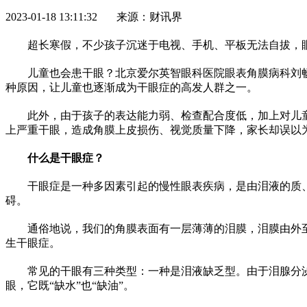
2023-01-18 13:11:32 来源：财讯界
超长寒假，不少孩子沉迷于电视、手机、
平
板无法自拔，
儿童也会患干眼？北京爱尔英智眼科医院眼表角膜病科刘
种原因，让儿童也逐渐成为干眼症的高发人群之一。
此外，由于孩子的表达能力弱、检查配合度低，加上对儿
上严重干眼，造成角膜上皮损伤、视觉质量下降，家长却误以为
什么是干眼症？
干眼症是一种多因素引起的慢
性
眼表疾病，是由泪液的质
碍。
通俗地说，我们的角膜表面有一层薄薄的泪膜，泪膜由外
生干眼症。
常见的干眼有三种类型：一种是泪液缺乏型。由于泪腺分泌
眼，它既“缺水”也“缺油”。