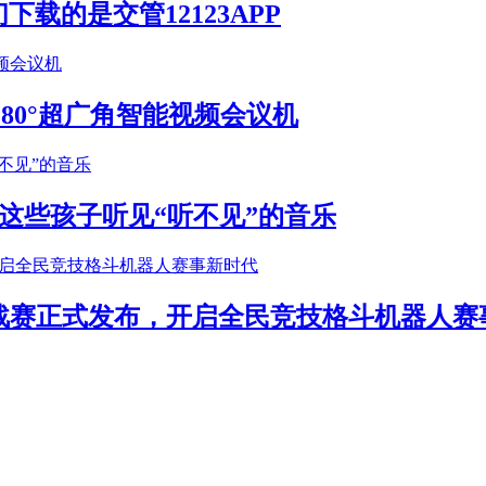
载的是交管12123APP
S 180°超广角智能视频会议机
这些孩子听见“听不见”的音乐
年挑战赛正式发布，开启全民竞技格斗机器人赛