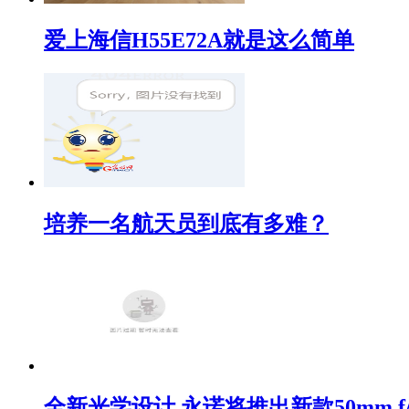
爱上海信H55E72A就是这么简单
培养一名航天员到底有多难？
全新光学设计 永诺将推出新款50mm f/1