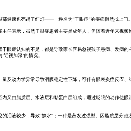
眼部健康也亮起了红灯——一种名为“干眼症”的疾病悄然找上门
畅主任表示，虽然干眼症患者主要是成年人，但随着
近
年来视频
童干眼症认知的不足，都是导致家长容易忽视孩子患病、发病的
‘
近
视加深’的情况。
、量及动力学异常导致泪膜稳定
性
下降，可伴有眼表炎症反应、
至内又由脂质层、水液层和黏蛋白层组成，通过眨眼的动作使眼
的泪液较少，导致“缺水”；一种是蒸发过强型。因脂质层分泌