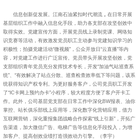
信息创新促发展。江南石油紧扣时代潮流
，
在日常开展
基层组织工作中融入信息化手段，助力各支部在攻坚创效中
取得实效。党建宣传方面，开展党员线上录制党课、网络知
识竞赛等活动，有效激发党员职工主动参与党建知识学
习
的
积极
性
；拍摄党建活动“微视频”，公众开放日“云直播”等内
容，对党建工作进行广泛宣传。党员带头开展攻坚创效，党
支部组织青年党员充分发挥技术专长，开发“加油气站巡查系
统”、“有效解决了站点分散、巡查检查效率低下等问题，该系
统获得知识产权专利。为更好服务客户，公司党员职工开发
了“IC卡网上预约办卡”小程序，较大程度方便了客户开卡工
作。此外，公司基层党支部在日常工作中深化BW报表、油你
掌控、站长俱乐部线上应用等，深化数字化营销应用，借力
互联网营销，深化重报集团战略合作探索“线上引新”，开拓广
告渠道，加大
微信
广告、电梯广告等信息化手段投入，为增
加客户、提高创效业绩打造强效动力引擎。（李宇）