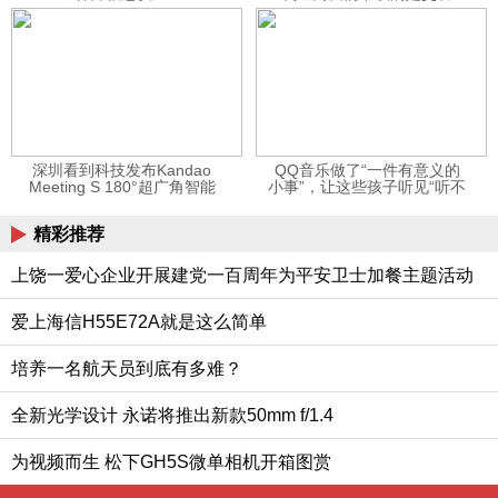
12123APP
深圳看到科技发布Kandao
QQ音乐做了“一件有意义的
Meeting S 180°超广角智能
小事”，让这些孩子听见“听不
视频会议机
见”的音乐
精彩推荐
上饶一爱心企业开展建党一百周年为平安卫士加餐主题活动
爱上海信H55E72A就是这么简单
培养一名航天员到底有多难？
全新光学设计 永诺将推出新款50mm f/1.4
为视频而生 松下GH5S微单相机开箱图赏