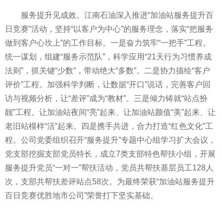
服务提升见成效。江南石油深入推进“加油站服务提升百
日竞赛”活动，坚持“以客户为中心”的服务理念，
落实
“把服务
做到客户心坎上”的工作目标。一是奋力筑牢“一把手”工程。
统一谋划，组建“服务示范队”，科学应用“21天行为
习
惯养成
法则”，抓关键“少数”，带动绝大“多数”。二是协力描绘“客户
评价”工程。加强科学判断，让数据“开口”说话，完善客户回
访与视频分析，让“差评”成为“教材”。三是倾力铸就“站点扮
靓”工程。让加油站夜间“亮”起来、让加油站颜值“美”起来、让
老旧站模样“活”起来。四是携手共进，合力打造“红色文化”工
程。公司党委组织召开“服务提升”专题中心组学
习
扩大会议，
党支部挖掘支部党员特长，成立7类支部特色帮扶小组，开展
服务提升党员“一对一”帮扶活动，党员共帮扶基层员工128人
次，支部共帮扶差评站点58次。为最终荣获“加油站服务提升
百日竞赛优胜地市公司”荣誉打下坚实基础。