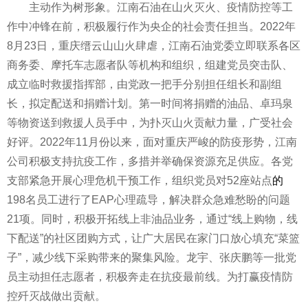
主动作为树形象。江南石油在山火灭火、
疫情
防控等工
作中冲锋在前，积极履行作为央企的社会责任担当。2022年
8月23日，重庆缙云山山火肆虐，江南石油党委立即联系各区
商务委、摩托车志愿者队等机构和组织，组
建党
员突击队、
成立临时救援指挥部，由党政一把手分别担任组长和副组
长，拟定配送和捐赠计划。第一时间将捐赠的油品、卓玛泉
等物资送到救援人员手中，为扑灭山火贡献力量，广受社会
好评。2022年11月份以来，面对重庆严峻的防疫形势，江南
公司积极支持抗疫工作，多措并举确保资源充足供应。各党
支部紧急开展心理
危机
干预工作，组织党员对52座站点
的
198名员工进行了EAP心理疏导，解决群众急难愁盼的问题
21项。同时，积极开拓线上非油品业务，通过“线上购物，线
下配送”的社区团购方式，让广大居民在家门口放心填充“菜篮
子”，减少线下采购带来的聚集风险。龙宇、张庆鹏等一批党
员主动担任志愿者，积极奔走在抗疫最前线。为打赢
疫情
防
控歼灭战做出贡献。